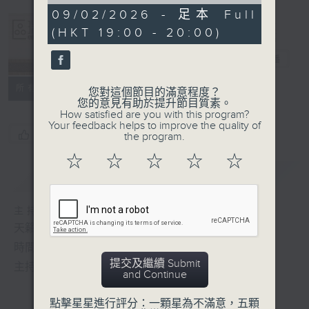
of
51
09/02/2026 - 足本 Full
minutes,
(HKT 19:00 - 20:00)
41
Albert Au 區
seconds
瑞強
電台直播
所有集數
您對這個節目的滿意程度？
您的意見有助於提升節目質素。
How satisfied are you with this program?
Your feedback helps to improve the quality of
您喜歡這個節目嗎?
the program.
☆
☆
☆
☆
☆
簡介
GIST
主持人：區瑞強
天籟之音，媲美發燒天碟，絕對靚聲節目
時間﹕逢星期一至五，晚上7:00-8:00
提交及繼續 Submit
主持﹕區瑞強
and Continue
點擊星星進行評分：一顆星為不滿意，五顆