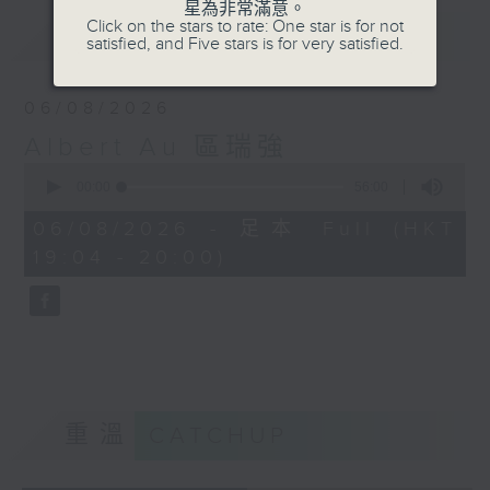
星為非常滿意。
Click on the stars to rate: One star is for not
最新
LATEST
satisfied, and Five stars is for very satisfied.
06/08/2026
Albert Au 區瑞強
0
seconds
00:00
56:00
of
56
06/08/2026 - 足本 Full (HKT
minutes,
19:04 - 20:00)
0
seconds
重溫
CATCHUP