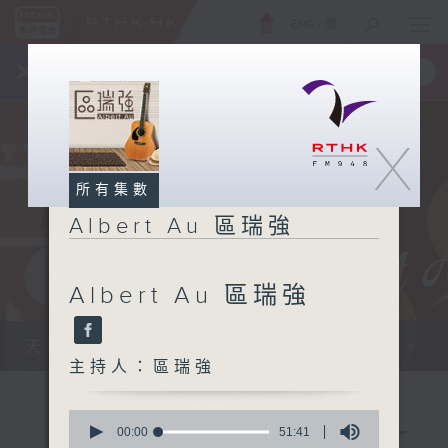
ENG
/
簡
×
全新 RTHK On The Go
取得
一手掌握 RTHK 電台、電視節目
X
所有集數
Albert Au 區瑞強
Albert Au 區瑞強
天籟之音，媲美發燒天碟，絕對靚聲節目。
主持人：區瑞強
0
seconds
00:00
51:41