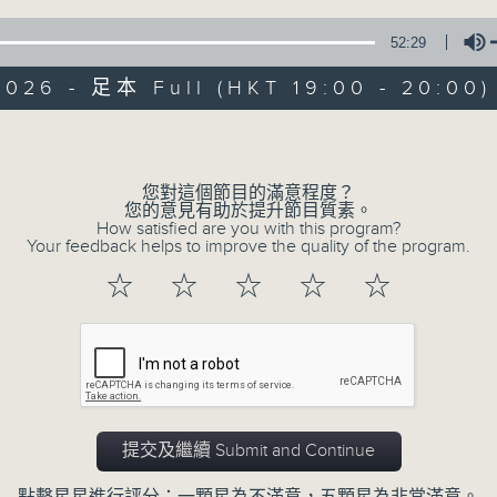
52:29
天籟之音，媲美發燒天碟，絕對靚聲節目。
2026 - 足本 Full (HKT 19:00 - 20:00)
Volume
您對這個節目的滿意程度？
Albert Au 區瑞強
您的意見有助於提升節目質素。
How satisfied are you with this program?
Your feedback helps to improve the quality of the program.
所有集數
☆
☆
☆
☆
☆
您喜歡這個節目嗎?
主持人：區瑞強
提交及繼續 Submit and Continue
天籟之音，媲美發燒天碟，絕對靚聲節目
時間﹕逢星期一至五，晚上7:00-8:00