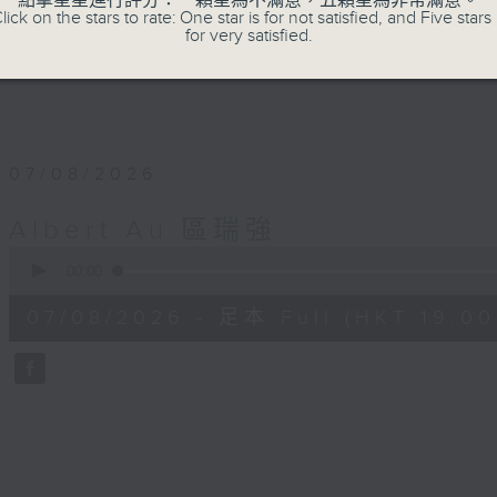
點擊星星進行評分：一顆星為不滿意，五顆星為非常滿意。
主持﹕區瑞強
lick on the stars to rate: One star is for not satisfied, and Five stars 
for very satisfied.
07/08/2026
Albert Au 區瑞強
0
seconds
00:00
of
50
07/08/2026 - 足本 Full (HKT 19:00
minutes,
2
seconds
Volume
90%