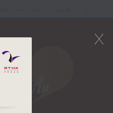
重溫
APPS
我們
ENG
/
簡
X