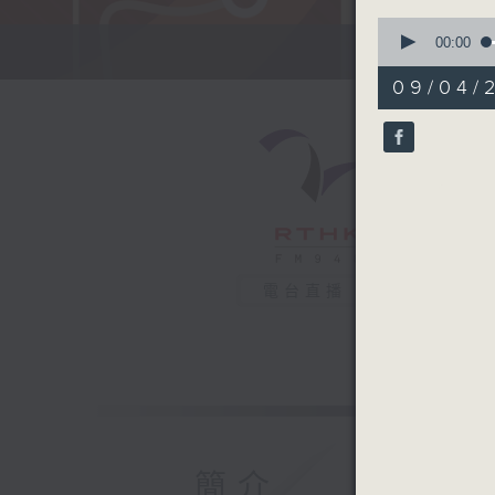
0
seconds
00:00
of
52
09/04/
minutes,
29
seconds
90%
電台直播
簡介