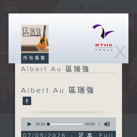
ENG
/
簡
×
全新 RTHK On The Go
取得
一手掌握 RTHK 電台、電視節目
X
所有集數
Albert Au 區瑞強
Albert Au 區瑞強
天籟之音，媲美發燒天碟，絕對靚聲節目。
0
seconds
00:00
00:00
of
0
07/05/2026 - 足本 Full