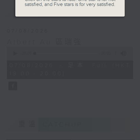
satisfied, and Five stars is for very satisfied.
最新
LATEST
07/08/2026
Albert Au 區瑞強
0
seconds
00:00
50:02
of
50
07/08/2026 - 足本 Full (HKT
minutes,
19:00 - 20:00)
2
seconds
重溫
CATCHUP