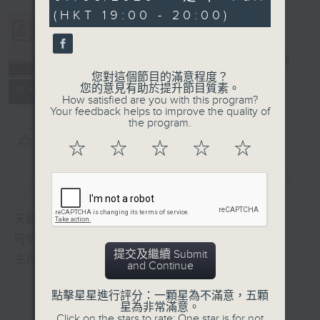
seconds
(HKT 19:00 - 20:00)
Albert Au 區
瑞強
電台直播
您對這個節目的滿意程度？
您的意見有助於提升節目質素。
所有集數
How satisfied are you with this program?
Your feedback helps to improve the quality of
the program.
您喜歡這個節目嗎?
☆
☆
☆
☆
☆
簡介
GIST
天籟之音，媲美發燒天碟，絕對靚聲節目
時間﹕逢星期一至五，晚上7:00-8:00
提交及繼續 Submit
主持﹕區瑞強
and Continue
點擊星星進行評分：一顆星為不滿意，五顆
星為非常滿意。
Click on the stars to rate: One star is for not