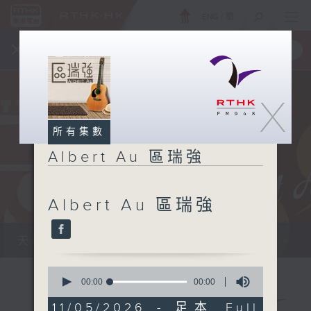
ENG
/
簡
×
全新 RTHK On The Go
取得
一手掌握 RTHK 電台、電視節目
X
所有集數
Albert Au 區瑞強
Albert Au 區瑞強
天籟之音，媲美發燒天碟，絕對靚聲節目。
0
seconds
00:00
00:00
of
0
11/05/2026 - 足本 Full