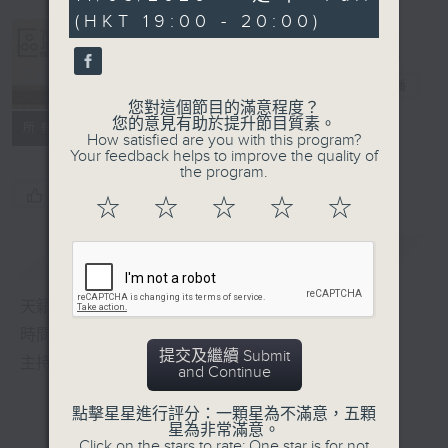
seconds
(HKT 19:00 - 20:00)
Albert Au 區
瑞強
電台直播
您對這個節目的滿意程度？
您的意見有助於提升節目質素。
所有集數
How satisfied are you with this program?
Your feedback helps to improve the quality of
the program.
您喜歡這個節目嗎?
☆
☆
☆
☆
☆
簡介
GIST
天籟之音，媲美發燒天碟，絕對靚聲節目
時間﹕逢星期一至五，晚上7:00-8:00
提交及繼續 Submit
主持﹕區瑞強
and Continue
點擊星星進行評分：一顆星為不滿意，五顆
星為非常滿意。
Click on the stars to rate: One star is for not