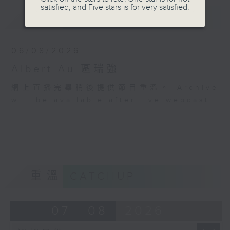
satisfied, and Five stars is for very satisfied.
最新
LATEST
06/08/2026
Albert Au 區瑞強
網上直播完畢稍後提供節目重溫。 Archive
will be available after live webcast
重溫
CATCHUP
07 - 08
2026