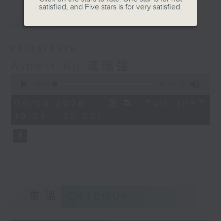
satisfied, and Five stars is for very satisfied.
最新
LATEST
06/08/2026
Albert Au 區瑞強
0
seconds
00:00
56:00
of
56
06/08/2026 - 足本 Full (HKT
minutes,
19:04 - 20:00)
0
seconds
重溫
CATCHUP