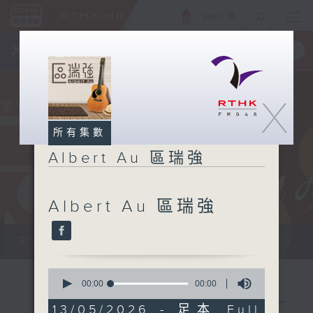
ENG
/
簡
×
全新 RTHK On The Go
取得
一手掌握 RTHK 電台、電視節目
X
所有集數
Albert Au 區瑞強
Albert Au 區瑞強
天籟之音，媲美發燒天碟，絕對靚聲節目。
0
seconds
00:00
00:00
of
0
13/05/2026 - 足本 Full