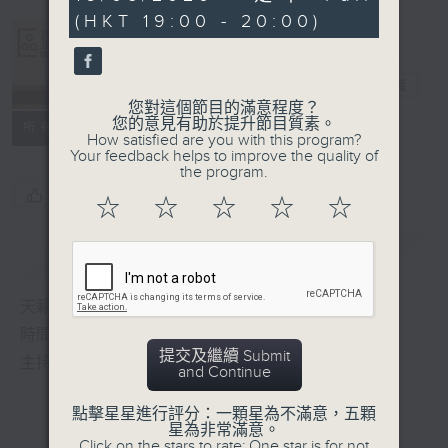
seconds
(HKT 19:00 - 20:00)
Albert Au 區
瑞強
電台直播
您對這個節目的滿意程度？
您的意見有助於提升節目質素。
所有集數
How satisfied are you with this program?
Your feedback helps to improve the quality of
the program.
您喜歡這個節目嗎?
☆
☆
☆
☆
☆
簡介
GIST
天籟之音，媲美發燒天碟，絕對靚聲節目
時間﹕逢星期一至五，晚上7:00-8:00
提交及繼續 Submit
主持﹕區瑞強
and Continue
點擊星星進行評分：一顆星為不滿意，五顆
星為非常滿意。
Click on the stars to rate: One star is for not