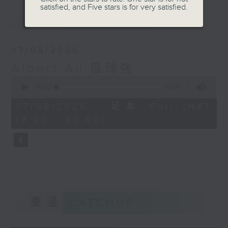
satisfied, and Five stars is for very satisfied.
最新
LATEST
07/08/2026
Albert Au 區瑞強
0
seconds
00:00
50:02
of
50
07/08/2026 - 足本 Full (HKT
minutes,
19:00 - 20:00)
2
seconds
重溫
CATCHUP