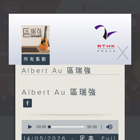
ENG
/
簡
×
全新 RTHK On The Go
取得
一手掌握 RTHK 電台、電視節目
X
所有集數
Albert Au 區瑞強
Albert Au 區瑞強
天籟之音，媲美發燒天碟，絕對靚聲節目。
0
seconds
00:00
50:38
of
50
14/05/2026 - 足本 Full