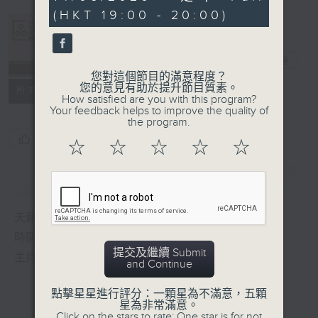
minutes,
(HKT 19:00 - 20:00)
38
seconds
Albert Au 區
瑞強
電台直播
您對這個節目的滿意程度？
您的意見有助於提升節目質素。
所有集數
How satisfied are you with this program?
Your feedback helps to improve the quality of
the program.
您喜歡這個節目嗎?
☆
☆
☆
☆
☆
簡介
GIST
天籟之音，媲美發燒天碟，絕對靚聲節目
時間﹕逢星期一至五，晚上7:00-8:00
提交及繼續 Submit
主持﹕區瑞強
and Continue
點擊星星進行評分：一顆星為不滿意，五顆
星為非常滿意。
Click on the stars to rate: One star is for not