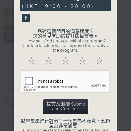
seconds
(HKT 19:00 - 20:00)
Albert Au 區
瑞強
電台直播
您對這個節目的滿意程度？
您的意見有助於提升節目質素。
所有集數
How satisfied are you with this program?
Your feedback helps to improve the quality of
the program.
您喜歡這個節目嗎?
☆
☆
☆
☆
☆
簡介
GIST
天籟之音，媲美發燒天碟，絕對靚聲節目
時間﹕逢星期一至五，晚上7:00-8:00
提交及繼續 Submit
主持﹕區瑞強
and Continue
點擊星星進行評分：一顆星為不滿意，五顆
星為非常滿意。
Click on the stars to rate: One star is for not