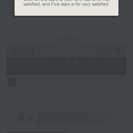
satisfied, and Five stars is for very satisfied.
最新
LATEST
07/08/2026
Albert Au 區瑞強
0
seconds
00:00
50:02
of
50
07/08/2026 - 足本 Full (HKT
minutes,
19:00 - 20:00)
2
seconds
重溫
CATCHUP