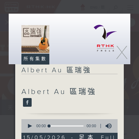
ENG
/
簡
×
全新 RTHK On The Go
取得
一手掌握 RTHK 電台、電視節目
X
所有集數
Albert Au 區瑞強
Albert Au 區瑞強
天籟之音，媲美發燒天碟，絕對靚聲節目。
0
seconds
00:00
00:00
of
0
15/05/2026 - 足本 Full