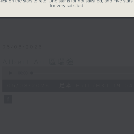
lick on the stars to rate: One star is for not satisfied, and Five stars 
for very satisfied.
05/08/2026
Albert Au 區瑞強
0
seconds
00:00
of
56
05/08/2026 - 足本 Full (HKT 19:04
minutes,
0
seconds
Volume
90%