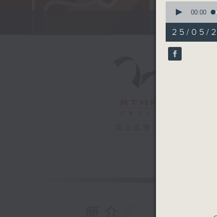
0
seconds
00:00
of
52
25/05/
minutes,
46
seconds
90%
電台直播
簡介