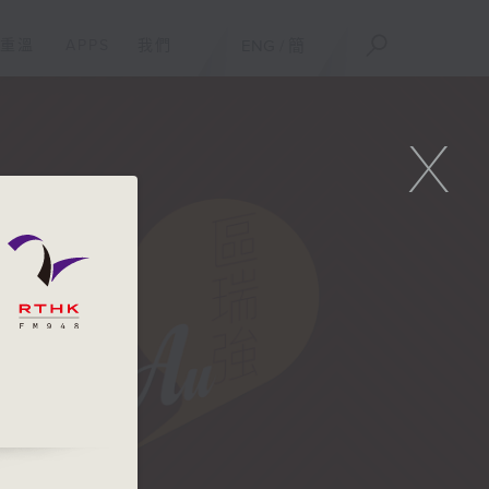
重溫
APPS
我們
ENG
/
簡
X