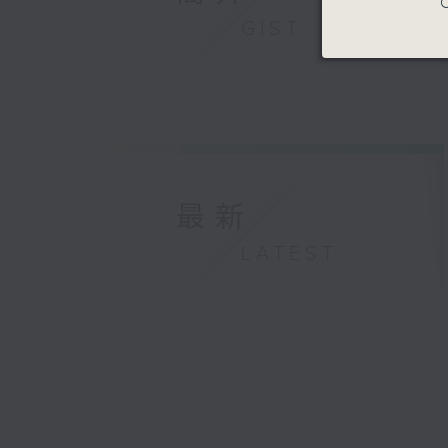
C
GIST
最新
LATEST