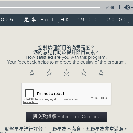
52:46
天籟之音，媲美發燒天碟，絕對靚聲節目。
2026 - 足本 Full (HKT 19:00 - 20:00)
Volume
您對這個節目的滿意程度？
您的意見有助於提升節目質素。
Albert Au 區瑞強
How satisfied are you with this program?
Your feedback helps to improve the quality of the program.
☆
☆
☆
☆
☆
所有集數
您喜歡這個節目嗎?
天籟之音，媲美發燒天碟，絕對靚聲節目
提交及繼續 Submit and Continue
時間﹕逢星期一至五，晚上7:00-8:00
點擊星星進行評分：一顆星為不滿意，五顆星為非常滿意。
主持﹕區瑞強