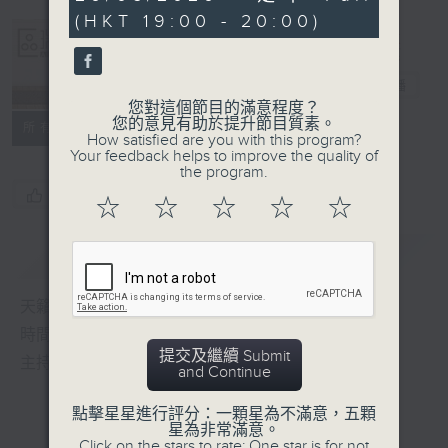
seconds
(HKT 19:00 - 20:00)
Albert Au 區
瑞強
電台直播
您對這個節目的滿意程度？
您的意見有助於提升節目質素。
所有集數
How satisfied are you with this program?
Your feedback helps to improve the quality of
the program.
您喜歡這個節目嗎?
☆
☆
☆
☆
☆
簡介
GIST
天籟之音，媲美發燒天碟，絕對靚聲節目
時間﹕逢星期一至五，晚上7:00-8:00
提交及繼續 Submit
主持﹕區瑞強
and Continue
點擊星星進行評分：一顆星為不滿意，五顆
星為非常滿意。
Click on the stars to rate: One star is for not