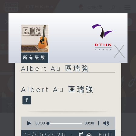
ENG
/
簡
×
全新 RTHK On The Go
取得
一手掌握 RTHK 電台、電視節目
X
所有集數
Albert Au 區瑞強
Albert Au 區瑞強
天籟之音，媲美發燒天碟，絕對靚聲節目。
0
seconds
00:00
00:00
of
0
26/05/2026 - 足本 Full