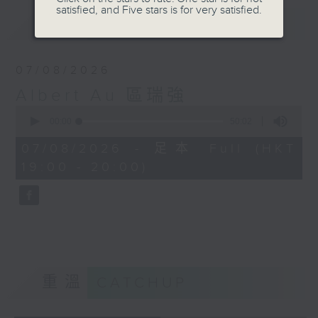
satisfied, and Five stars is for very satisfied.
最新
LATEST
07/08/2026
Albert Au 區瑞強
0
seconds
00:00
50:02
of
50
07/08/2026 - 足本 Full (HKT
minutes,
19:00 - 20:00)
2
seconds
重溫
CATCHUP