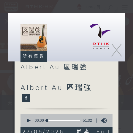
ENG
/
簡
×
全新 RTHK On The Go
取得
一手掌握 RTHK 電台、電視節目
X
所有集數
Albert Au 區瑞強
Albert Au 區瑞強
天籟之音，媲美發燒天碟，絕對靚聲節目。
0
seconds
00:00
51:32
of
51
27/05/2026 - 足本 Full