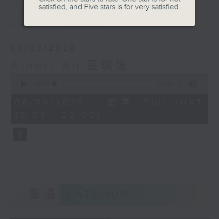
satisfied, and Five stars is for very satisfied.
最新
LATEST
06/08/2026
Albert Au 區瑞強
0
seconds
00:00
56:00
of
56
06/08/2026 - 足本 Full (HKT
minutes,
19:04 - 20:00)
0
seconds
重溫
CATCHUP