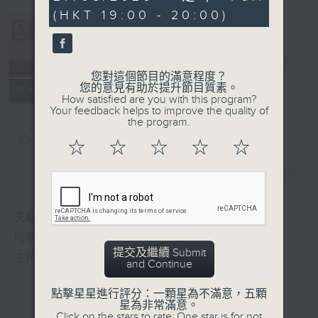
minutes,
(HKT 19:00 - 20:00)
32
seconds
Albert Au 區
瑞強
電台直播
您對這個節目的滿意程度？
您的意見有助於提升節目質素。
所有集數
How satisfied are you with this program?
Your feedback helps to improve the quality of
the program.
您喜歡這個節目嗎?
☆
☆
☆
☆
☆
簡介
GIST
天籟之音，媲美發燒天碟，絕對靚聲節目
時間﹕逢星期一至五，晚上7:00-8:00
提交及繼續 Submit
主持﹕區瑞強
and Continue
點擊星星進行評分：一顆星為不滿意，五顆
星為非常滿意。
Click on the stars to rate: One star is for not