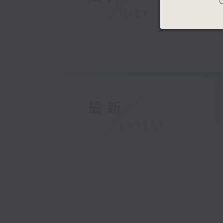
C
GIST
最新
LATEST