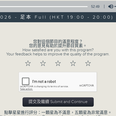
52:49
天籟之音，媲美發燒天碟，絕對靚聲節目。
2026 - 足本 Full (HKT 19:00 - 20:00)
Volume
您對這個節目的滿意程度？
您的意見有助於提升節目質素。
Albert Au 區瑞強
How satisfied are you with this program?
Your feedback helps to improve the quality of the program.
☆
☆
☆
☆
☆
所有集數
您喜歡這個節目嗎?
天籟之音，媲美發燒天碟，絕對靚聲節目
提交及繼續 Submit and Continue
時間﹕逢星期一至五，晚上7:00-8:00
點擊星星進行評分：一顆星為不滿意，五顆星為非常滿意。
主持﹕區瑞強