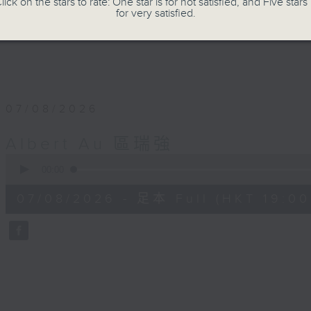
lick on the stars to rate: One star is for not satisfied, and Five stars 
for very satisfied.
07/08/2026
Albert Au 區瑞強
0
seconds
00:00
of
50
07/08/2026 - 足本 Full (HKT 19:00
minutes,
2
seconds
Volume
90%