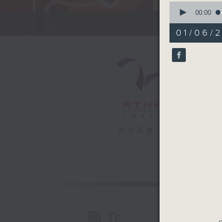
0
seconds
00:00
of
52
01/06/
minutes,
49
seconds
90%
電台直播
簡介