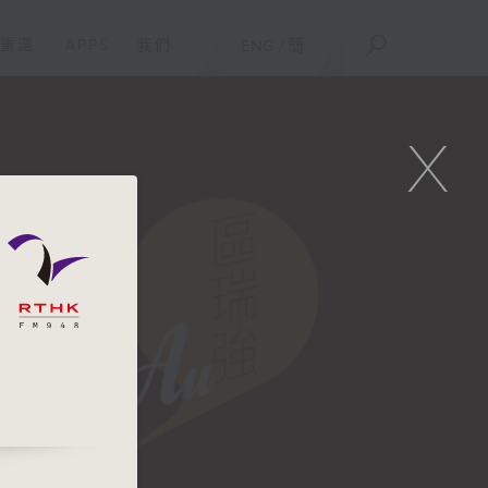
重溫
APPS
我們
ENG
/
簡
X