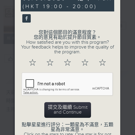
minutes,
(HKT 19:00 - 20:00)
14
seconds
Albert Au 區
瑞強
電台直播
您對這個節目的滿意程度？
您的意見有助於提升節目質素。
所有集數
How satisfied are you with this program?
Your feedback helps to improve the quality of
the program.
您喜歡這個節目嗎?
☆
☆
☆
☆
☆
簡介
GIST
天籟之音，媲美發燒天碟，絕對靚聲節目
時間﹕逢星期一至五，晚上7:00-8:00
提交及繼續 Submit
主持﹕區瑞強
and Continue
點擊星星進行評分：一顆星為不滿意，五顆
星為非常滿意。
Click on the stars to rate: One star is for not