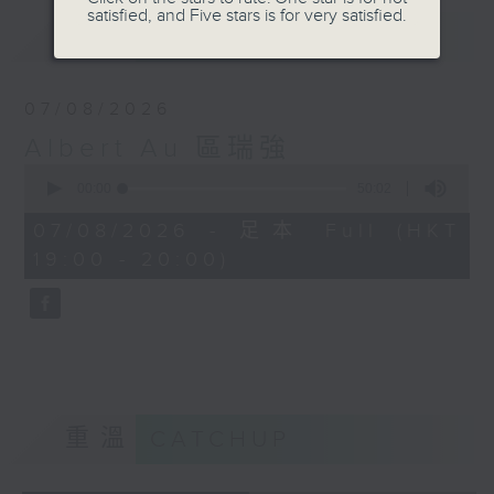
satisfied, and Five stars is for very satisfied.
最新
LATEST
07/08/2026
Albert Au 區瑞強
0
seconds
00:00
50:02
of
50
07/08/2026 - 足本 Full (HKT
minutes,
19:00 - 20:00)
2
seconds
重溫
CATCHUP