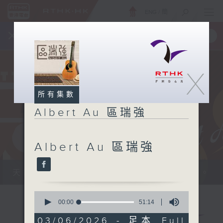
ENG
/
簡
×
全新 RTHK On The Go
取得
一手掌握 RTHK 電台、電視節目
X
所有集數
Albert Au 區瑞強
Albert Au 區瑞強
天籟之音，媲美發燒天碟，絕對靚聲節目。
0
seconds
00:00
51:14
of
51
03/06/2026 - 足本 Full