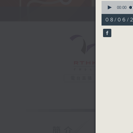
0
seconds
00:00
of
51
08/06/
minutes,
13
seconds
90%
電台直播
簡介