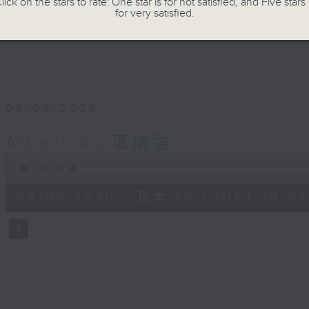
lick on the stars to rate: One star is for not satisfied, and Five stars 
for very satisfied.
06/08/2026
Albert Au 區瑞強
0
seconds
00:00
of
56
06/08/2026 - 足本 Full (HKT 19:04
minutes,
0
seconds
Volume
90%