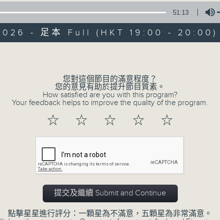
51:13
天籟之音，媲美發燒天碟，絕對靚聲節目。
2026 - 足本 Full (HKT 19:00 - 20:00)
Volume
您對這個節目的滿意程度？
您的意見有助於提升節目質素。
Albert Au 區瑞強
How satisfied are you with this program?
Your feedback helps to improve the quality of the program.
☆
☆
☆
☆
☆
所有集數
您喜歡這個節目嗎?
天籟之音，媲美發燒天碟，絕對靚聲節目
提交及繼續 Submit and Continue
時間﹕逢星期一至五，晚上7:00-8:00
點擊星星進行評分：一顆星為不滿意，五顆星為非常滿意。
主持﹕區瑞強