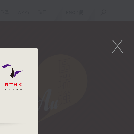
重溫
APPS
我們
ENG
/
簡
X