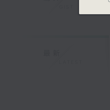
C
GIST
最新
LATEST