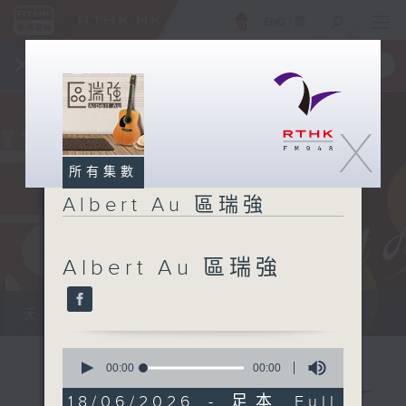
ENG
/
簡
×
全新 RTHK On The Go
取得
一手掌握 RTHK 電台、電視節目
X
所有集數
Albert Au 區瑞強
Albert Au 區瑞強
天籟之音，媲美發燒天碟，絕對靚聲節目。
0
seconds
00:00
00:00
of
0
18/06/2026 - 足本 Full