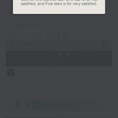
satisfied, and Five stars is for very satisfied.
最新
LATEST
07/08/2026
Albert Au 區瑞強
0
seconds
00:00
50:02
of
50
07/08/2026 - 足本 Full (HKT
minutes,
19:00 - 20:00)
2
seconds
重溫
CATCHUP