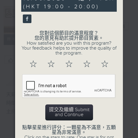
seconds
(HKT 19:00 - 20:00)
Albert Au 區
瑞強
電台直播
您對這個節目的滿意程度？
您的意見有助於提升節目質素。
所有集數
How satisfied are you with this program?
Your feedback helps to improve the quality of
the program.
您喜歡這個節目嗎?
☆
☆
☆
☆
☆
簡介
GIST
天籟之音，媲美發燒天碟，絕對靚聲節目
時間﹕逢星期一至五，晚上7:00-8:00
提交及繼續 Submit
主持﹕區瑞強
and Continue
點擊星星進行評分：一顆星為不滿意，五顆
星為非常滿意。
Click on the stars to rate: One star is for not