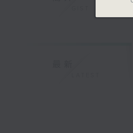
C
GIST
最新
LATEST