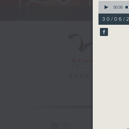
0
seconds
00:00
of
50
30/06/
minutes,
49
seconds
90%
電台直播
簡介