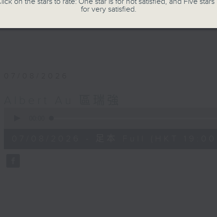
lick on the stars to rate: One star is for not satisfied, and Five stars 
for very satisfied.
07/08/2026
Albert Au 區瑞強
0
seconds
00:00
of
50
07/08/2026 - 足本 Full (HKT 19:00
minutes,
2
seconds
Volume
90%