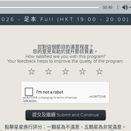
50:49
天籟之音，媲美發燒天碟，絕對靚聲節目。
2026 - 足本 Full (HKT 19:00 - 20:00)
Volume
您對這個節目的滿意程度？
您的意見有助於提升節目質素。
Albert Au 區瑞強
How satisfied are you with this program?
Your feedback helps to improve the quality of the program.
☆
☆
☆
☆
☆
所有集數
您喜歡這個節目嗎?
天籟之音，媲美發燒天碟，絕對靚聲節目
提交及繼續 Submit and Continue
時間﹕逢星期一至五，晚上7:00-8:00
點擊星星進行評分：一顆星為不滿意，五顆星為非常滿意。
主持﹕區瑞強