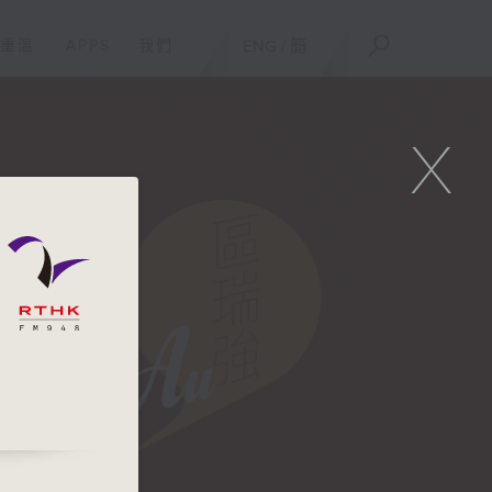
重溫
APPS
我們
ENG
/
簡
X