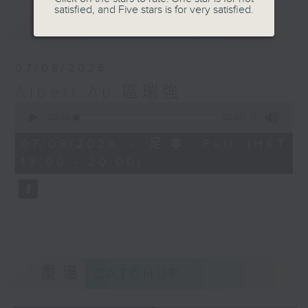
satisfied, and Five stars is for very satisfied.
最新
LATEST
07/08/2026
Albert Au 區瑞強
0
seconds
00:00
50:02
of
50
07/08/2026 - 足本 Full (HKT
minutes,
19:00 - 20:00)
2
seconds
重溫
CATCHUP