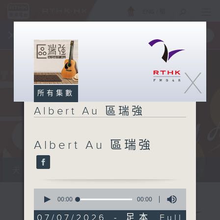
ENG
/
簡
×
全新 RTHK On The Go
取得
一手掌握 RTHK 電台、電視節目
X
所有集數
Albert Au 區瑞強
Albert Au 區瑞強
天籟之音，媲美發燒天碟，絕對靚聲節目。
0
seconds
00:00
00:00
of
0
07/07/2026 - 足本 Full