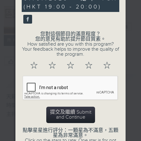
seconds
(HKT 19:00 - 20:00)
Albert Au 區
瑞強
電台直播
您對這個節目的滿意程度？
您的意見有助於提升節目質素。
所有集數
How satisfied are you with this program?
Your feedback helps to improve the quality of
the program.
您喜歡這個節目嗎?
☆
☆
☆
☆
☆
簡介
GIST
天籟之音，媲美發燒天碟，絕對靚聲節目
時間﹕逢星期一至五，晚上7:00-8:00
提交及繼續 Submit
主持﹕區瑞強
and Continue
點擊星星進行評分：一顆星為不滿意，五顆
星為非常滿意。
Click on the stars to rate: One star is for not