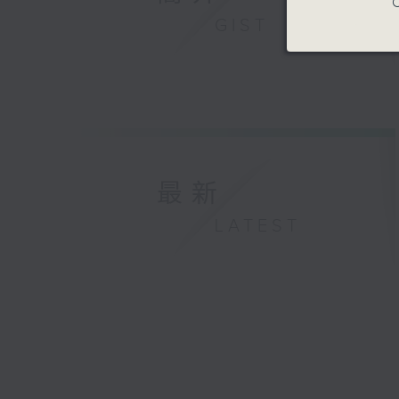
C
GIST
最新
LATEST