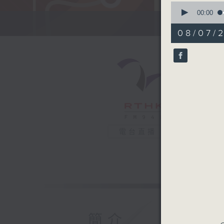
0
seconds
00:00
of
51
08/07/
minutes,
6
seconds
90%
電台直播
簡介