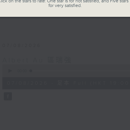
lick on the stars to rate: One star is for not satisfied, and Five stars 
for very satisfied.
07/08/2026
Albert Au 區瑞強
0
seconds
00:00
of
50
07/08/2026 - 足本 Full (HKT 19:00
minutes,
2
seconds
Volume
90%