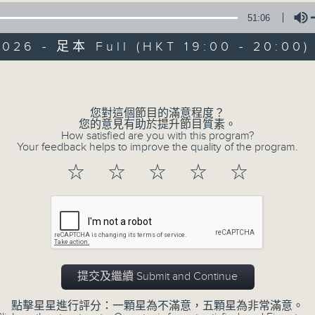
51:06
天籟之音，媲美發燒天碟，絕對靚聲節目。
2026 - 足本 Full (HKT 19:00 - 20:00)
Volume
您對這個節目的滿意程度？
您的意見有助於提升節目質素。
Albert Au 區瑞強
How satisfied are you with this program?
Your feedback helps to improve the quality of the program.
☆
☆
☆
☆
☆
所有集數
您喜歡這個節目嗎?
天籟之音，媲美發燒天碟，絕對靚聲節目
提交及繼續 Submit and Continue
時間﹕逢星期一至五，晚上7:00-8:00
點擊星星進行評分：一顆星為不滿意，五顆星為非常滿意。
主持﹕區瑞強