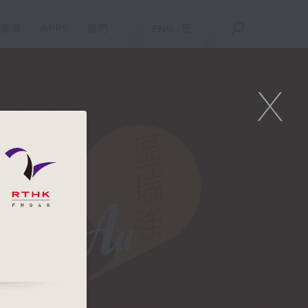
重溫
APPS
我們
ENG
/
簡
X