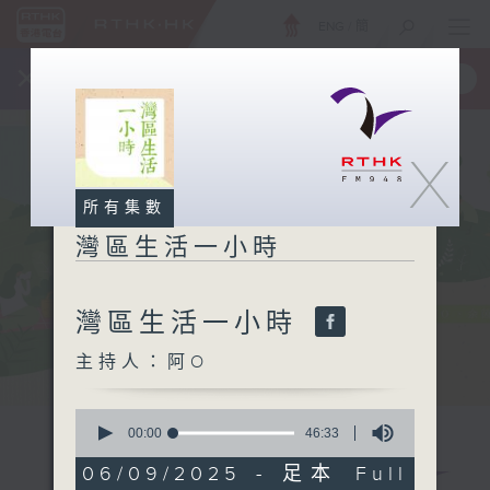
ENG
/
簡
×
全新 RTHK On The Go
取得
一手掌握 RTHK 電台、電視節目
X
所有集數
灣區生活一小時
灣區生活一小時
主持人：阿O
0
seconds
00:00
46:33
of
46
06/09/2025 - 足本 Full
minutes,