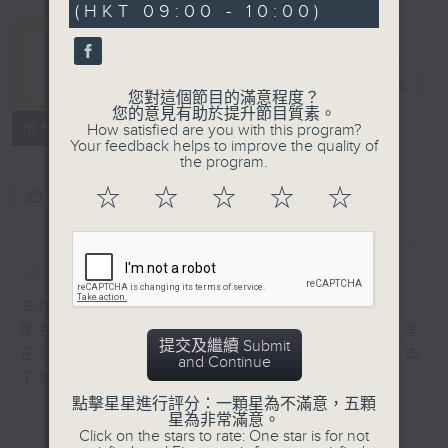
(HKT 09:00 - 10:00)
33
seconds
灣區生活一小時
電台直播
您對這個節目的滿意程度？
您的意見有助於提升節目質素。
所有集數
How satisfied are you with this program?
Your feedback helps to improve the quality of
the program.
☆
☆
☆
☆
☆
您喜歡這個節目嗎?
簡介
GIST
主持人：阿O
逢星期六9am – 10am，專訪各界嘉賓，分享
提交及繼續 Submit
在灣區生活和發展經驗，讓聽眾能從更多角度去
and Continue
了解各行各業的經濟發展及文化交流。
點擊星星進行評分：一顆星為不滿意，五顆
星為非常滿意。
Click on the stars to rate: One star is for not