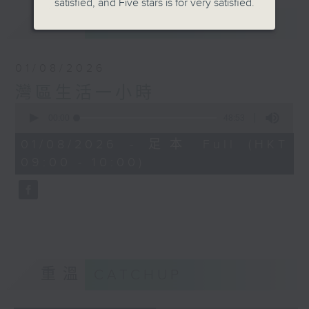
satisfied, and Five stars is for very satisfied.
最新
LATEST
01/08/2026
灣區生活一小時
0
seconds
00:00
48:53
of
48
01/08/2026 - 足本 Full (HKT
minutes,
09:00 - 10:00)
53
seconds
重溫
CATCHUP