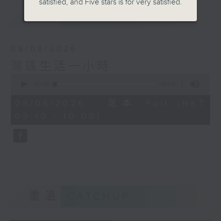
satisfied, and Five stars is for very satisfied.
最新
LATEST
08/08/2026
灣區生活一小時
0
seconds
00:00
49:59
of
49
08/08/2026 - 足本 Full (HKT
minutes,
09:10 - 10:00)
59
seconds
重溫
CATCHUP