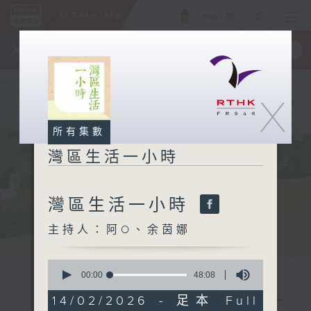
ENG
/
簡
×
全新 RTHK On The Go
取得
一手掌握 RTHK 電台、電視節目
X
所有集數
灣區生活一小時
灣區生活一小時
主持人：阿O、余茵娜
0
seconds
00:00
48:08
of
48
14/02/2026 - 足本 Full
minutes,