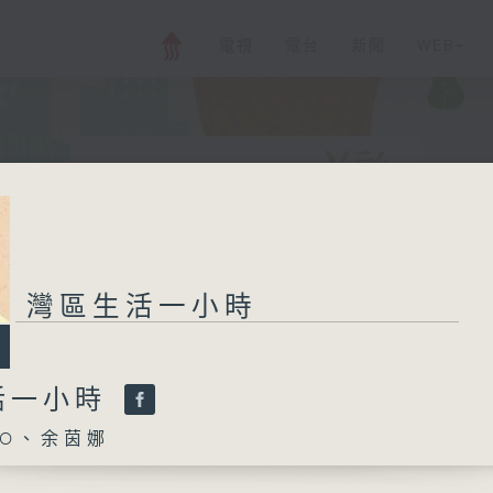
電視
電台
新聞
WEB+
灣區生活一小時
活一小時
O、余茵娜