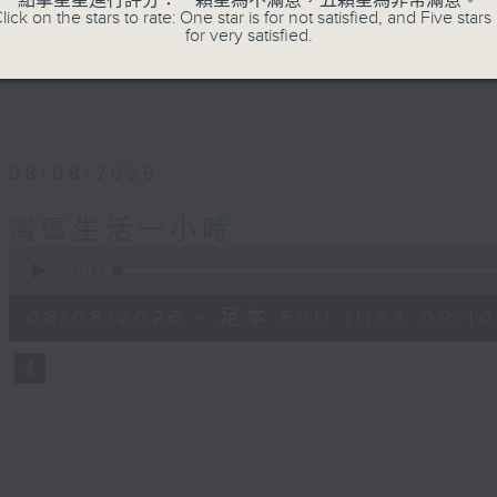
點擊星星進行評分：一顆星為不滿意，五顆星為非常滿意。
lick on the stars to rate: One star is for not satisfied, and Five stars 
for very satisfied.
08/08/2026
灣區生活一小時
0
seconds
00:00
of
49
08/08/2026 - 足本 Full (HKT 09:10
minutes,
59
seconds
Volume
90%