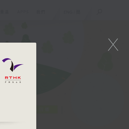
重溫
APPS
我們
ENG
/
簡
X