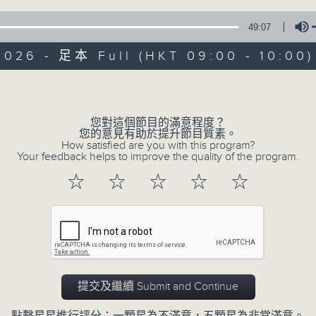
49:07
2026 - 足本 Full (HKT 09:00 - 10:00)
Volume
您對這個節目的滿意程度？
灣區生活一小時
您的意見有助於提升節目質素。
How satisfied are you with this program?
Your feedback helps to improve the quality of the program.
所有集數
☆
☆
☆
☆
☆
您喜歡這個節目嗎?
主持人：阿O、余茵娜
提交及繼續 Submit and Continue
逢星期六9am – 10am，專訪各界嘉賓，
多角度去了解各行各業的經濟發展及文化交流