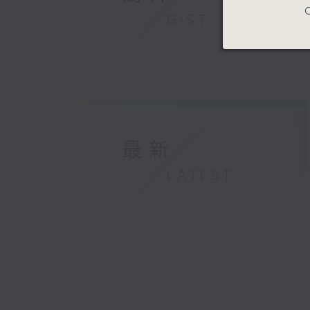
C
GIST
最新
LATEST