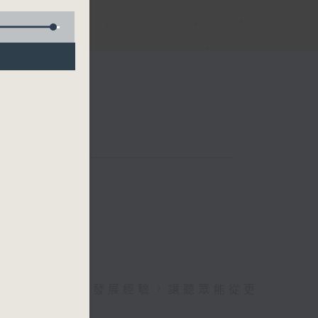
分享在灣區生活和發展經驗，讓聽眾能從更
。