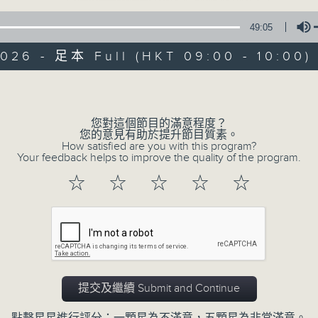
49:05
2026 - 足本 Full (HKT 09:00 - 10:00)
Volume
您對這個節目的滿意程度？
灣區生活一小時
您的意見有助於提升節目質素。
How satisfied are you with this program?
Your feedback helps to improve the quality of the program.
所有集數
☆
☆
☆
☆
☆
您喜歡這個節目嗎?
主持人：阿O、余茵娜
提交及繼續 Submit and Continue
逢星期六9am – 10am，專訪各界嘉賓，
多角度去了解各行各業的經濟發展及文化交流