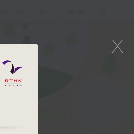
重溫
APPS
我們
ENG
/
簡
X