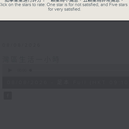
點擊星星進行評分：一顆星為不滿意，五顆星為非常滿意。
lick on the stars to rate: One star is for not satisfied, and Five stars 
for very satisfied.
08/08/2026
灣區生活一小時
0
seconds
00:00
of
49
08/08/2026 - 足本 Full (HKT 09:10
minutes,
59
seconds
Volume
90%