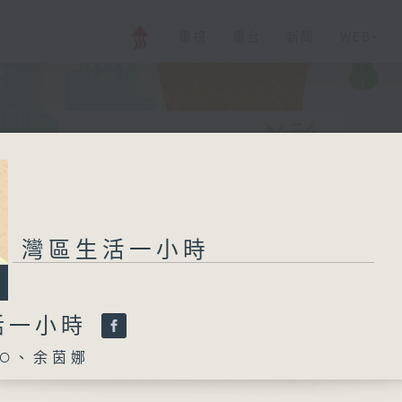
電視
電台
新聞
WEB+
灣區生活一小時
活一小時
O、余茵娜