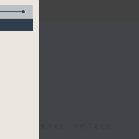
分享在灣區生活和發展經驗，讓聽眾能從更
。