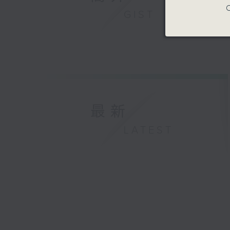
C
GIST
最新
LATEST