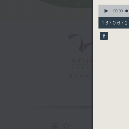
0
seconds
00:00
of
49
13/06/
minutes,
5
seconds
90%
電台直播
簡介