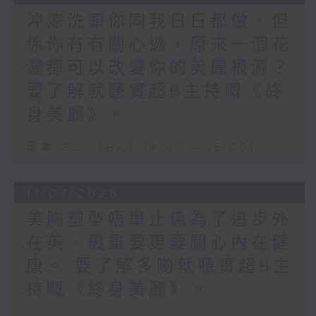
沖涼洗頭你同我日日都做，但
係你有冇關心過，原來一個花
灑都可以改變你的美麗根源？
要了解就聽實超B主持嘅《終
身美麗》。
足本 Full (HKT 14:00 - 15:00)
11/07/2026
美胸塑型唔單止係為了追步外
在美，最重要更要關心內在健
康。 要了解多啲就聽實超B主
持嘅《終身美麗》。