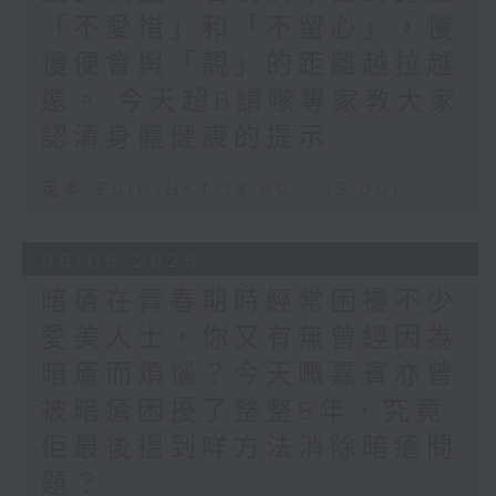
「不愛惜」和「不留心」，慢
慢便會與「靚」的距離越拉越
遠。​ 今天超B請嚟專家教大家
認清身體健康的提示
足本 Full (HKT 14:00 - 15:00)
06/06/2026
暗瘡在青春期時經常困擾不少
愛美人士，你又有無曾經因為
暗瘡而煩惱？今天嘅嘉賓亦曾
被暗瘡困擾了整整8年，究竟
佢最後搵到咩方法消除暗瘡問
題？