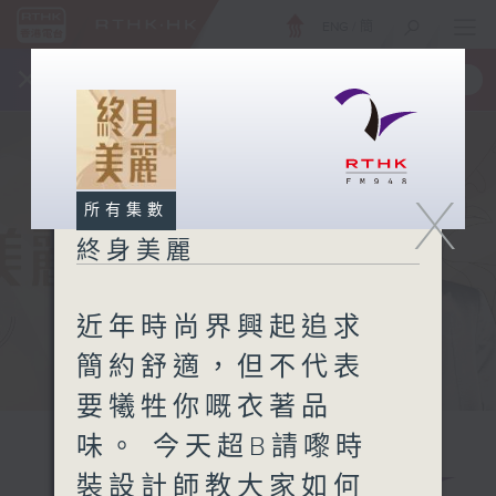
ENG
/
簡
×
全新 RTHK On The Go
取得
一手掌握 RTHK 電台、電視節目
X
所有集數
終身美麗
近年時尚界興起追求
簡約舒適，但不代表
要犧牲你嘅衣著品
味。 今天超B請嚟時
裝設計師教大家如何