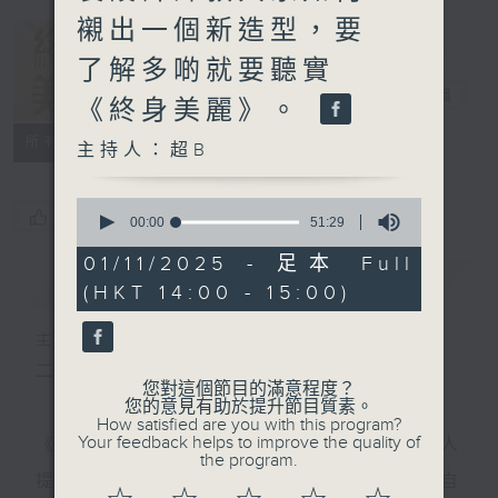
襯出一個新造型，要
了解多啲就要聽實
終身美麗
電台直播
《終身美麗》。
所有集數
主持人：超B
0
您喜歡這個節目嗎?
seconds
00:00
51:29
of
51
01/11/2025 - 足本 Full
minutes,
簡介
GIST
(HKT 14:00 - 15:00)
29
seconds
主持人：超B
二台周末新節目-《終身美麗》
您對這個節目的滿意程度？
您的意見有助於提升節目質素。
How satisfied are you with this program?
Your feedback helps to improve the quality of
《終身美麗》請嚟星級嘉賓傳授自信秘訣，歌手名人
the program.
提供扮靚小貼士，提升大家如何自我增值方法，為自