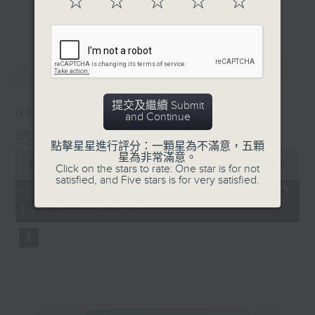
☆
☆
☆
☆
☆
更多...
己建立一個健康自信、美麗人生。今天「美」並不單
單只在乎外在，更要兼備發自內心的內在，聽住《終
身美麗》令你由內到外散發自信光芒。
最新
LATEST
約定你星期六 下晝兩點至三點 香港電台第二台《終身
提交及繼續 Submit
08/08/2026
and Continue
美麗》
終身美麗
點擊星星進行評分：一顆星為不滿意，五顆
0
星為非常滿意。
seconds
00:00
52:49
Click on the stars to rate: One star is for not
of
satisfied, and Five stars is for very satisfied.
52
08/08/2026 - 足本 Full (HKT
minutes,
14:00 - 15:00)
49
seconds