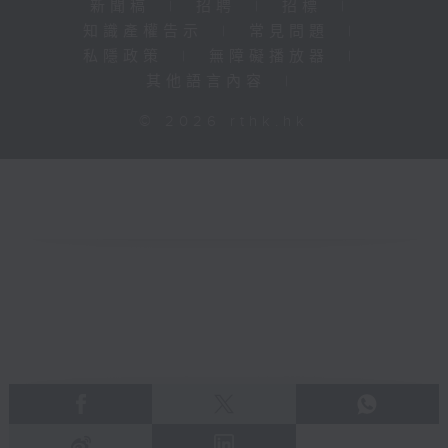
新聞稿
|
招聘
|
招標
|
知識產權告示
|
常見問題
|
私隱政策
|
無障礙播放器
|
其他語言內容
|
© 2026 rthk.hk