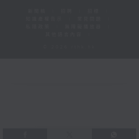
新聞稿
|
招聘
|
招標
|
知識產權告示
|
常見問題
|
私隱政策
|
無障礙播放器
|
其他語言內容
|
© 2026 rthk.hk