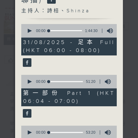
Sunday
(0600-0700
主持人：詩棓、Shinza
與一台、五台、
0
普通話台聯播)
電台直播
seconds
00:00
1:44:30
of
所有集數
1
31/08/2025 - 足本 Full
hour,
(HKT 06:00 - 08:00)
44
minutes,
您喜歡這個節目嗎?
30
seconds
0
簡介
GIST
seconds
00:00
51:20
of
51
第一部份 Part 1 (HKT
主持人：詩棓、Shinza
minutes,
06:04 - 07:00)
20
早上6時至7時，透過分享生活中的快樂點
seconds
滴，詩棓與您開展一個美麗星期天！
早上7時後，「少數族裔時段」正式展開！分
0
享不同族裔資訊。
seconds
00:00
53:20
of