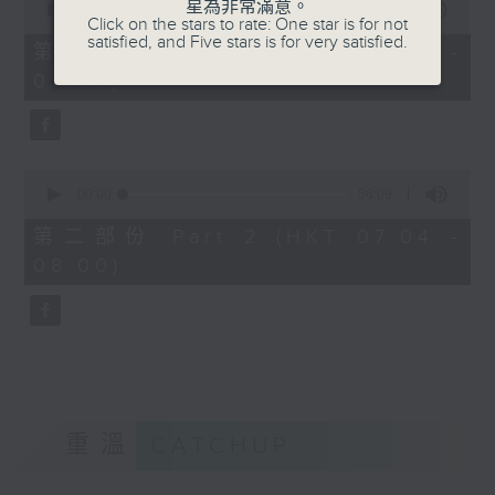
星為非常滿意。
seconds
00:00
56:10
Click on the stars to rate: One star is for not
of
satisfied, and Five stars is for very satisfied.
56
第一部份 Part 1 (HKT 06:04 -
minutes,
07:00)
10
seconds
0
seconds
00:00
56:09
of
56
第二部份 Part 2 (HKT 07:04 -
minutes,
08:00)
9
seconds
重溫
CATCHUP