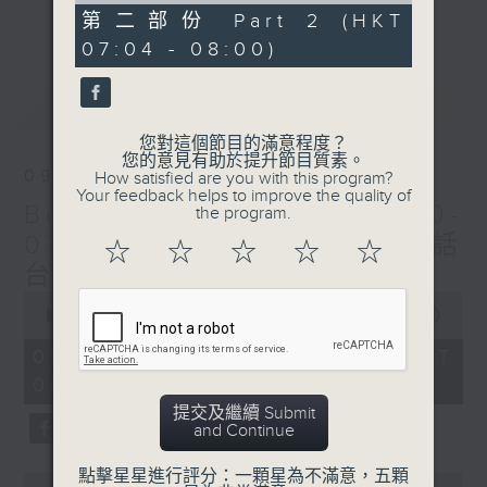
更多...
53
第二部份 Part 2 (HKT
每個星期天早上6時至8時，Beautiful
minutes,
07:04 - 08:00)
20
Sunday！
seconds
最新
LATEST
您對這個節目的滿意程度？
您的意見有助於提升節目質素。
09/08/2026
How satisfied are you with this program?
Your feedback helps to improve the quality of
Beautiful Sunday (0600-
the program.
0700 與一台、五台、普通話
☆
☆
☆
☆
☆
台聯播)
0
seconds
00:00
1:52:00
of
1
09/08/2026 - 足本 Full (HKT
hour,
06:04 - 08:00)
52
minutes,
提交及繼續 Submit
0
and Continue
seconds
點擊星星進行評分：一顆星為不滿意，五顆
0