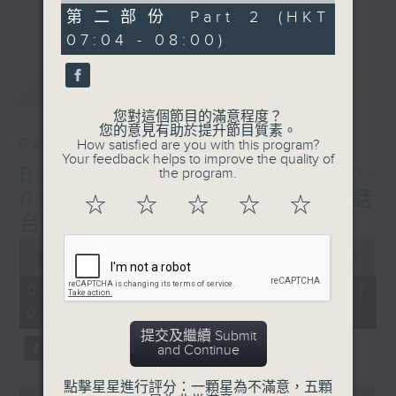
更多...
52
第二部份 Part 2 (HKT
每個星期天早上6時至8時，Beautiful
minutes,
07:04 - 08:00)
23
Sunday！
seconds
最新
LATEST
您對這個節目的滿意程度？
您的意見有助於提升節目質素。
02/08/2026
How satisfied are you with this program?
Your feedback helps to improve the quality of
Beautiful Sunday (0600-
the program.
0700 與一台、五台、普通話
☆
☆
☆
☆
☆
台聯播)
0
seconds
00:00
1:44:51
of
1
02/08/2026 - 足本 Full (HKT
hour,
06:00 - 08:00)
44
minutes,
提交及繼續 Submit
51
and Continue
seconds
點擊星星進行評分：一顆星為不滿意，五顆
0