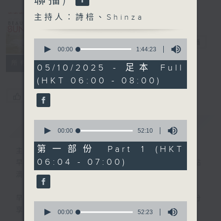
Sunday
(0600-0700
主持人：詩棓、Shinza
與一台、五台、
0
普通話台聯播)
電台直播
seconds
00:00
1:44:23
of
所有集數
1
05/10/2025 - 足本 Full
hour,
(HKT 06:00 - 08:00)
44
minutes,
您喜歡這個節目嗎?
23
seconds
0
簡介
GIST
seconds
00:00
52:10
of
52
第一部份 Part 1 (HKT
主持人：詩棓、Shinza
minutes,
06:04 - 07:00)
10
早上6時至7時，透過分享生活中的快樂點
seconds
滴，詩棓與您開展一個美麗星期天！
早上7時後，「少數族裔時段」正式展開！分
0
享不同族裔資訊。
seconds
00:00
52:23
of