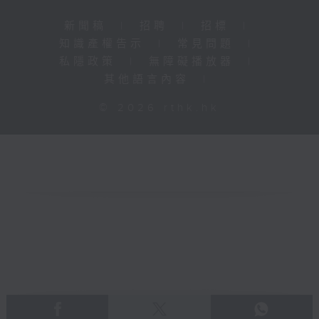
新聞稿
|
招聘
|
招標
|
知識產權告示
|
常見問題
|
私隱政策
|
無障礙播放器
|
其他語言內容
|
© 2026 rthk.hk