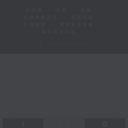
新聞稿
|
招聘
|
招標
|
知識產權告示
|
常見問題
|
私隱政策
|
無障礙播放器
|
其他語言內容
|
© 2026 rthk.hk