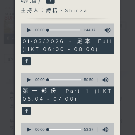
Sunday
(0600-0700
主持人：詩棓、Shinza
與一台、五台、
0
普通話台聯播)
電台直播
seconds
00:00
1:44:17
of
所有集數
1
01/03/2026 - 足本 Full
hour,
(HKT 06:00 - 08:00)
44
minutes,
您喜歡這個節目嗎?
17
seconds
0
簡介
GIST
seconds
00:00
50:50
of
50
第一部份 Part 1 (HKT
主持人：詩棓、Shinza
minutes,
06:04 - 07:00)
50
早上6時至7時，透過分享生活中的快樂點
seconds
滴，詩棓與您開展一個美麗星期天！
早上7時後，「少數族裔時段」正式展開！分
0
享不同族裔資訊。
seconds
00:00
53:37
of