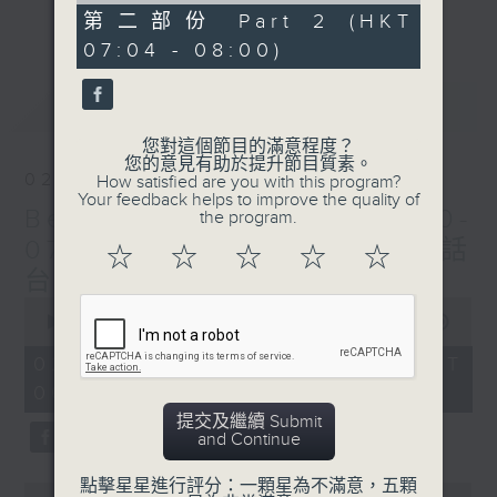
更多...
53
第二部份 Part 2 (HKT
每個星期天早上6時至8時，Beautiful
minutes,
07:04 - 08:00)
37
Sunday！
seconds
最新
LATEST
您對這個節目的滿意程度？
您的意見有助於提升節目質素。
02/08/2026
How satisfied are you with this program?
Your feedback helps to improve the quality of
Beautiful Sunday (0600-
the program.
0700 與一台、五台、普通話
☆
☆
☆
☆
☆
台聯播)
0
seconds
00:00
1:44:51
of
1
02/08/2026 - 足本 Full (HKT
hour,
06:00 - 08:00)
44
minutes,
提交及繼續 Submit
51
and Continue
seconds
點擊星星進行評分：一顆星為不滿意，五顆
0