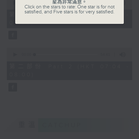
星為非常滿意。
seconds
00:00
50:20
Click on the stars to rate: One star is for not
of
satisfied, and Five stars is for very satisfied.
50
第一部份 Part 1 (HKT 06:04 -
minutes,
07:00)
20
seconds
0
seconds
00:00
54:41
of
54
第二部份 Part 2 (HKT 07:04 -
minutes,
08:00)
41
seconds
重溫
CATCHUP