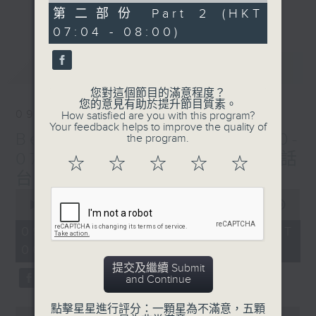
更多...
53
第二部份 Part 2 (HKT
每個星期天早上6時至8時，Beautiful
minutes,
07:04 - 08:00)
55
Sunday！
seconds
最新
LATEST
您對這個節目的滿意程度？
您的意見有助於提升節目質素。
09/08/2026
How satisfied are you with this program?
Your feedback helps to improve the quality of
Beautiful Sunday (0600-
the program.
0700 與一台、五台、普通話
☆
☆
☆
☆
☆
台聯播)
0
seconds
00:00
1:45:10
of
1
09/08/2026 - 足本 Full (HKT
hour,
06:00 - 08:00)
45
minutes,
提交及繼續 Submit
10
and Continue
seconds
點擊星星進行評分：一顆星為不滿意，五顆
0