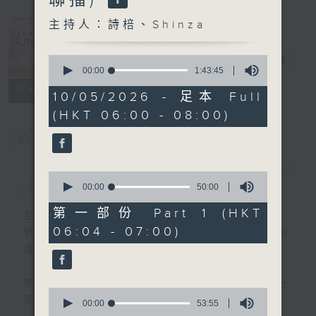
Sunday
(0600-0700
主持人：詩棓、Shinza
與一台、五台、
0
普通話台聯播)
電台直播
seconds
00:00
1:43:45
of
所有集數
1
10/05/2026 - 足本 Full
hour,
(HKT 06:00 - 08:00)
43
minutes,
您喜歡這個節目嗎?
45
seconds
0
簡介
GIST
seconds
00:00
50:00
of
50
第一部份 Part 1 (HKT
主持人：詩棓、Shinza
minutes,
06:04 - 07:00)
0
早上6時至7時，透過分享生活中的快樂點
seconds
滴，詩棓與您開展一個美麗星期天！
早上7時後，「少數族裔時段」正式展開！分
0
享不同族裔資訊。
seconds
00:00
53:55
of