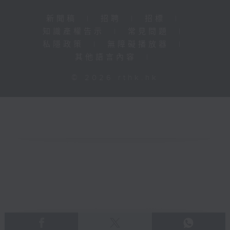
新聞稿
|
招聘
|
招標
|
知識產權告示
|
常見問題
|
私隱政策
|
無障礙播放器
|
其他語言內容
|
© 2026 rthk.hk