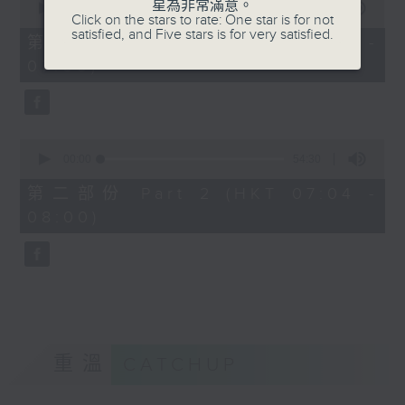
星為非常滿意。
seconds
00:00
50:50
Click on the stars to rate: One star is for not
of
satisfied, and Five stars is for very satisfied.
50
第一部份 Part 1 (HKT 06:04 -
minutes,
07:00)
50
seconds
0
seconds
00:00
54:30
of
54
第二部份 Part 2 (HKT 07:04 -
minutes,
08:00)
30
seconds
重溫
CATCHUP