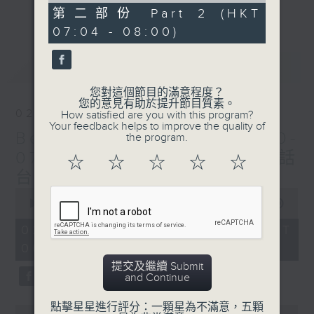
更多...
53
第二部份 Part 2 (HKT
每個星期天早上6時至8時，Beautiful
minutes,
07:04 - 08:00)
55
Sunday！
seconds
最新
LATEST
您對這個節目的滿意程度？
您的意見有助於提升節目質素。
02/08/2026
How satisfied are you with this program?
Your feedback helps to improve the quality of
Beautiful Sunday (0600-
the program.
0700 與一台、五台、普通話
☆
☆
☆
☆
☆
台聯播)
0
seconds
00:00
1:44:51
of
1
02/08/2026 - 足本 Full (HKT
hour,
06:00 - 08:00)
44
minutes,
提交及繼續 Submit
51
and Continue
seconds
點擊星星進行評分：一顆星為不滿意，五顆
0