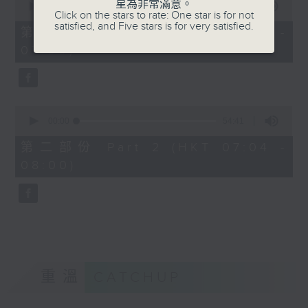
星為非常滿意。
seconds
00:00
50:20
Click on the stars to rate: One star is for not
of
satisfied, and Five stars is for very satisfied.
50
第一部份 Part 1 (HKT 06:04 -
minutes,
07:00)
20
seconds
0
seconds
00:00
54:41
of
54
第二部份 Part 2 (HKT 07:04 -
minutes,
08:00)
41
seconds
重溫
CATCHUP