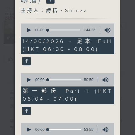
Sunday
(0600-0700
主持人：詩棓、Shinza
與一台、五台、
0
普通話台聯播)
電台直播
seconds
00:00
1:44:36
of
所有集數
1
14/06/2026 - 足本 Full
hour,
(HKT 06:00 - 08:00)
44
minutes,
您喜歡這個節目嗎?
36
seconds
0
簡介
GIST
seconds
00:00
50:50
of
50
第一部份 Part 1 (HKT
主持人：詩棓、Shinza
minutes,
06:04 - 07:00)
50
早上6時至7時，透過分享生活中的快樂點
seconds
滴，詩棓與您開展一個美麗星期天！
早上7時後，「少數族裔時段」正式展開！分
0
享不同族裔資訊。
seconds
00:00
53:55
of