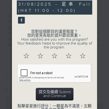
簡介
GIST
53
31/08/2025 - 足本 Full
minutes,
(HKT 11:00 - 12:00)
24
seconds
主持人：林司敏, 李志剛, 黃天頤, 超B, 艾
珂,澤華,王唯,耿樺,郭鵬
北京和香港作為一北一南兩個國際大都市，在
您對這個節目的滿意程度？
經濟、社會、文化等各方面保持著交流與合
您的意見有助於提升節目質素。
How satisfied are you with this program?
作。北京廣播電視台和香港電台強強聯合推出
Your feedback helps to improve the quality of
節目“京港話你知”。節目發揮傳統廣播聲音
the program.
的優勢，打造一個融媒體的潮流文化雜誌式節
更多...
☆
☆
☆
☆
☆
目，彰顯兩地新時代城市發展的氣象，同時創
造兩個機構的品牌新效應。
最新
LATEST
02/08/2026
提交及繼續 Submit
and Continue
京港話你知
0
點擊星星進行評分：一顆星為不滿意，五顆
seconds
00:00
52:53