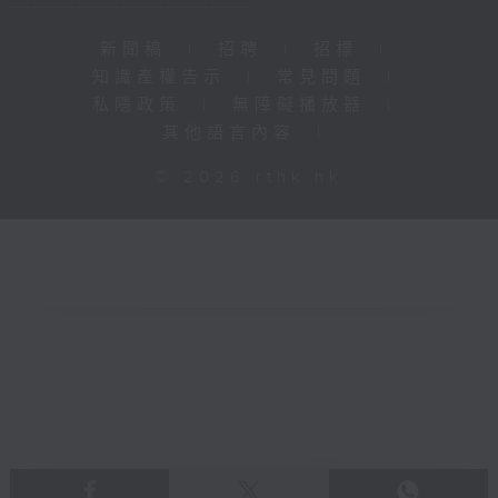
新聞稿
|
招聘
|
招標
|
知識產權告示
|
常見問題
|
私隱政策
|
無障礙播放器
|
其他語言內容
|
© 2026 rthk.hk