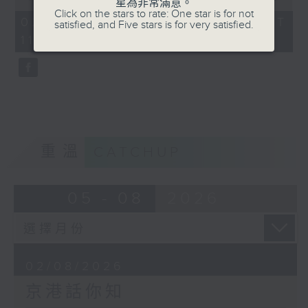
星為非常滿意。
of
Click on the stars to rate: One star is for not
52
02/08/2026 - 足本 Full (HKT
satisfied, and Five stars is for very satisfied.
minutes,
11:00 - 12:00)
53
seconds
重溫
CATCHUP
05 - 08
2026
02/08/2026
京港話你知