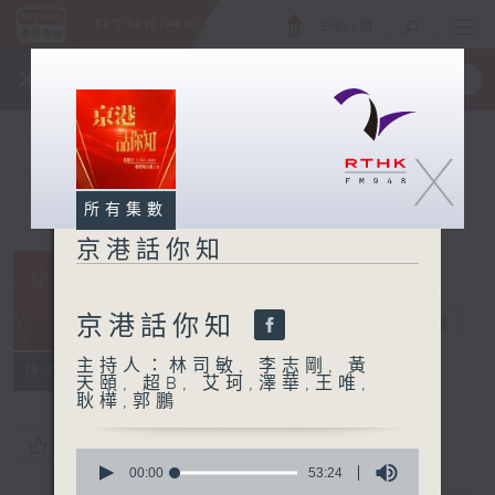
ENG
/
簡
×
全新 RTHK On The Go
取得
一手掌握 RTHK 電台、電視節目
X
所有集數
京港話你知
京港話你知
京港話你知
電台直播
主持人：林司敏, 李志剛, 黃
所有集數
天頤, 超B, 艾珂,澤華,王唯,
耿樺,郭鵬
您喜歡這個節目嗎?
0
seconds
00:00
53:24
of