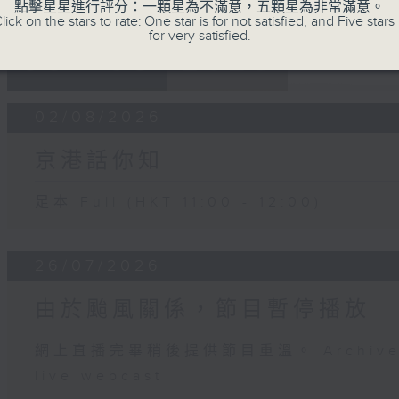
點擊星星進行評分：一顆星為不滿意，五顆星為非常滿意。
lick on the stars to rate: One star is for not satisfied, and Five stars 
for very satisfied.
05 - 08
2026
02/08/2026
京港話你知
足本 Full (HKT 11:00 - 12:00)
26/07/2026
由於颱風關係，節目暫停播放
網上直播完畢稍後提供節目重溫。 Archive will
live webcast