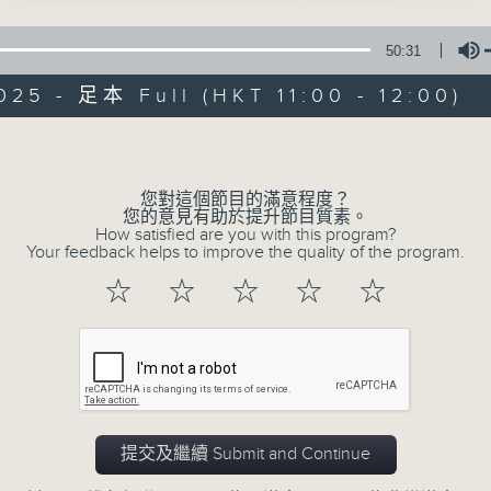
與合作。北京廣播電視台和香港電台強強聯合
廣播聲音的優勢，打造一個融媒體的潮流文
50:31
的氣象，同時創造兩個機構的品牌新效應。
025 - 足本 Full (HKT 11:00 - 12:00)
Volume
您對這個節目的滿意程度？
02/08/2026
您的意見有助於提升節目質素。
How satisfied are you with this program?
Your feedback helps to improve the quality of the program.
京港話你知
0
☆
☆
☆
☆
☆
seconds
00:00
of
52
02/08/2026 - 足本 Full (HKT 11:00 
minutes,
53
seconds
Volume
90%
提交及繼續 Submit and Continue