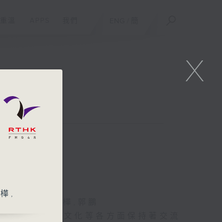
重溫
APPS
我們
ENG
/
簡
X
樺,
,澤華,王唯,耿樺,郭鵬
在經濟、社會、文化等各方面保持著交流