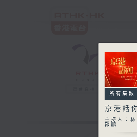
電台直播
所有集數
京港話
主持人：林司
郭鵬