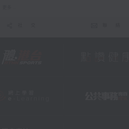
更多 ...
社 交
聯 絡