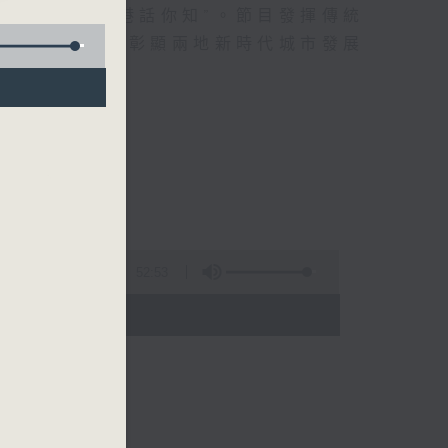
推出節目“京港話你知”。節目發揮傳統
化雜誌式節目，彰顯兩地新時代城市發展
52:53
- 12:00)