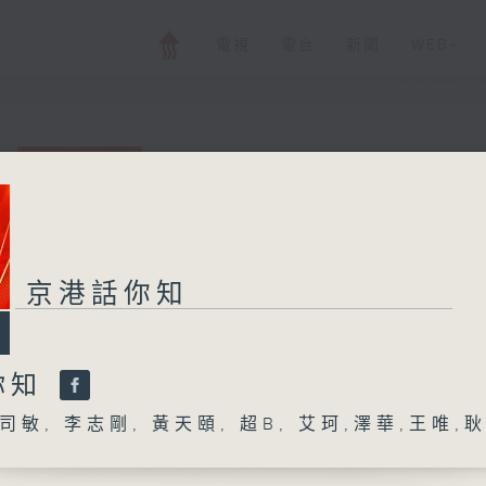
電視
電台
新聞
WEB+
京港話你知
京港話你知
所有集數
您喜歡這個節目嗎?
你知
敏, 李志剛, 黃天頤, 超B, 艾珂,澤華,王唯,耿
主持人：林司敏, 李志剛, 黃天頤, 超B, 艾珂
北京和香港作為一北一南兩個國際大都市，