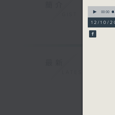
簡介
0
seconds
00:00
GIST
of
50
12/10/2
minutes,
31
seconds
90%
最新
LATEST