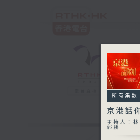
電台直播
所有集數
京港話
主持人：林司
郭鵬