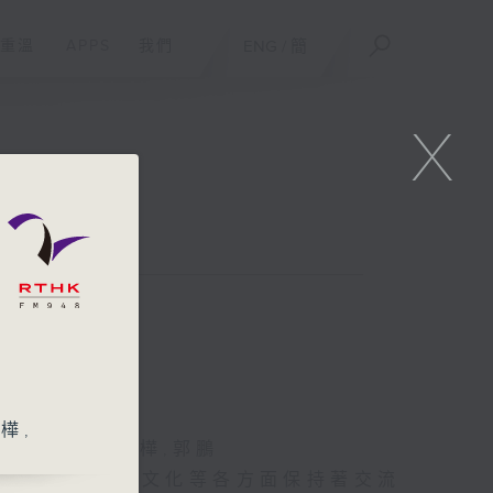
重溫
APPS
我們
ENG
/
簡
X
樺,
,澤華,王唯,耿樺,郭鵬
在經濟、社會、文化等各方面保持著交流