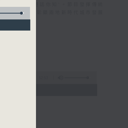
推出節目“京港話你知”。節目發揮傳統
化雜誌式節目，彰顯兩地新時代城市發展
52:53
- 12:00)