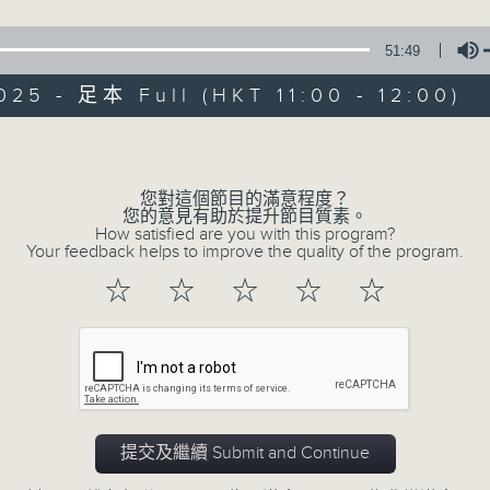
與合作。北京廣播電視台和香港電台強強聯合
廣播聲音的優勢，打造一個融媒體的潮流文
51:49
的氣象，同時創造兩個機構的品牌新效應。
025 - 足本 Full (HKT 11:00 - 12:00)
Volume
您對這個節目的滿意程度？
02/08/2026
您的意見有助於提升節目質素。
How satisfied are you with this program?
Your feedback helps to improve the quality of the program.
京港話你知
0
☆
☆
☆
☆
☆
seconds
00:00
of
52
02/08/2026 - 足本 Full (HKT 11:00 
minutes,
53
seconds
Volume
90%
提交及繼續 Submit and Continue