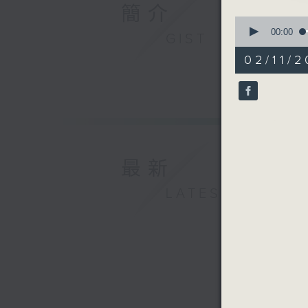
簡介
0
seconds
00:00
GIST
of
51
02/11/2
minutes,
49
seconds
90%
最新
LATEST