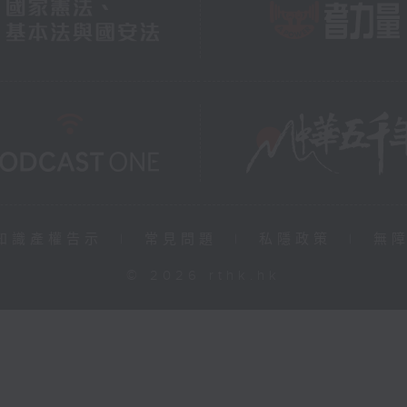
知識產權告示
|
常見問題
|
私隱政策
|
無
© 2026 rthk.hk