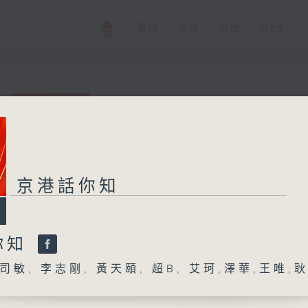
電視
電台
新聞
WEB+
京港話你知
京港話你知
所有集數
您喜歡這個節目嗎?
你知
敏, 李志剛, 黃天頤, 超B, 艾珂,澤華,王唯,耿
主持人：林司敏, 李志剛, 黃天頤, 超B, 艾珂
北京和香港作為一北一南兩個國際大都市，