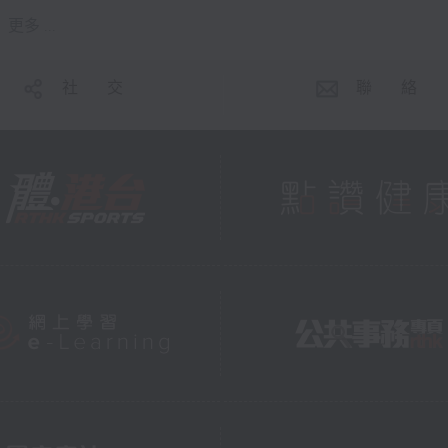
更多 ...
社 交
聯 絡