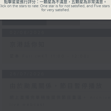
點擊星星進行評分：一顆星為不滿意，五顆星為非常滿意。
lick on the stars to rate: One star is for not satisfied, and Five stars 
for very satisfied.
05 - 08
2026
02/08/2026
京港話你知
足本 Full (HKT 11:00 - 12:00)
26/07/2026
由於颱風關係，節目暫停播放
網上直播完畢稍後提供節目重溫。 Archive will
live webcast