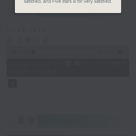
satisfied, and Five stars is for very satisfied.
最新
LATEST
01/08/2026
生活進行式
0
seconds
00:00
52:14
of
52
01/08/2026 - 足本 Full (HKT
minutes,
11:00 - 12:00)
14
seconds
重溫
CATCHUP