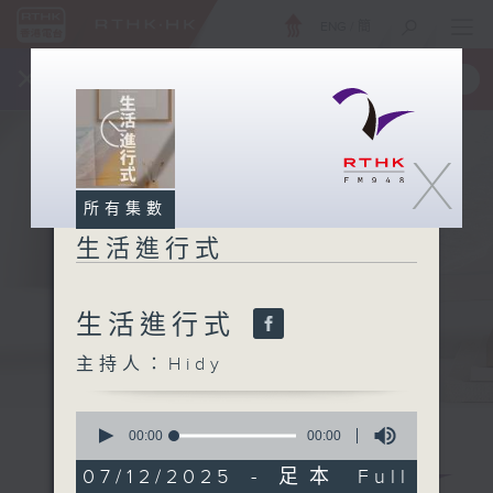
ENG
/
簡
×
全新 RTHK On The Go
取得
一手掌握 RTHK 電台、電視節目
X
所有集數
生活進行式
生活進行式
主持人：Hidy
0
seconds
00:00
00:00
of
0
07/12/2025 - 足本 Full
seconds