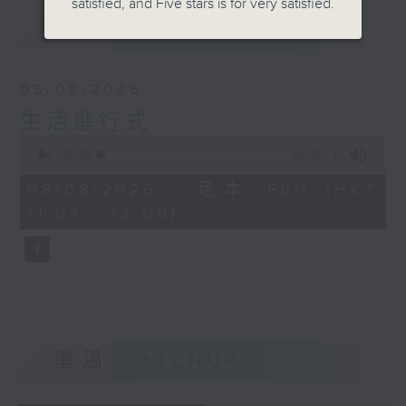
satisfied, and Five stars is for very satisfied.
最新
LATEST
08/08/2026
生活進行式
0
seconds
00:00
56:00
of
56
08/08/2026 - 足本 Full (HKT
minutes,
11:04 - 12:00)
0
seconds
重溫
CATCHUP