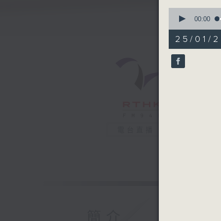
0
seconds
00:00
of
52
25/01/2
minutes,
2
seconds
90%
電台直播
簡介