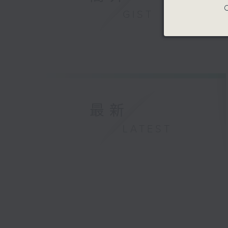
C
GIST
最新
LATEST