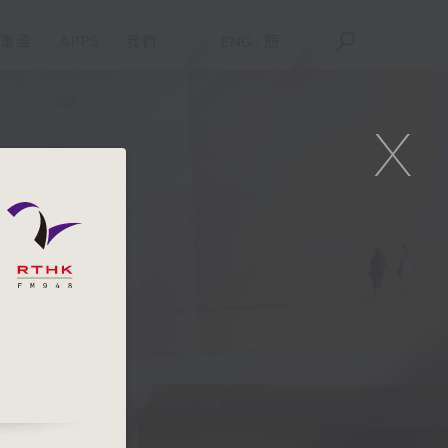
重溫
APPS
我們
ENG
/
簡
X