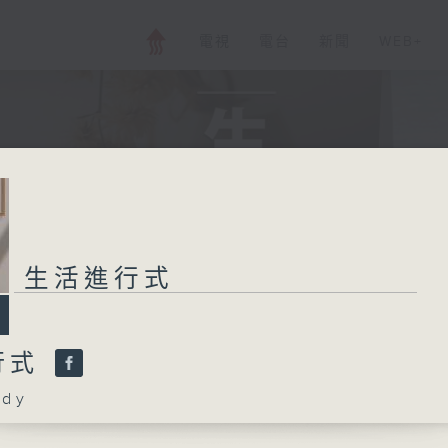
電視
電台
新聞
WEB+
生活進行式
行式
dy