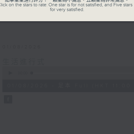
點擊星星進行評分：一顆星為不滿意，五顆星為非常滿意。
lick on the stars to rate: One star is for not satisfied, and Five stars 
for very satisfied.
01/08/2026
生活進行式
0
seconds
00:00
of
52
01/08/2026 - 足本 Full (HKT 11:00 
minutes,
14
seconds
Volume
90%