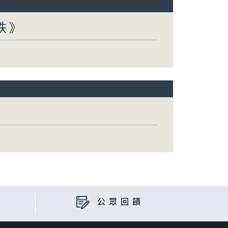
跌》
公眾回饋