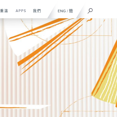
重溫
APPS
我們
ENG
/
簡