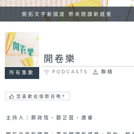
開拓文字新國度 帶來閱讀新感覺
開卷樂
PODCASTS
聯絡
所有集數
您喜歡這個節目嗎?
主持人：鄭政恆、鄒芷茵、唐睿