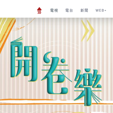
電視
電台
新聞
WEB+