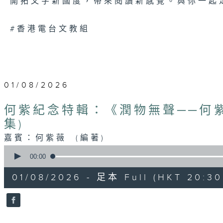
開拓文字新國度，帶來閱讀新感覺。與你一起
#香港電台文教組
01/08/2026
何紫紀念特輯：《潤物無聲──何
集)
嘉賓：何紫薇 (編著)
0
seconds
00:00
of
23
01/08/2026 - 足本 Full (HKT 20:30 
minutes,
44
seconds
Volume
90%