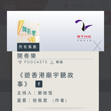
ENG
/
簡
×
全新 RTHK On The Go
取得
一手掌握 RTHK 電台、電視節目
X
所有集數
開卷樂
PODCASTS
聯絡
《遊香港廟宇聽故
事》
開拓文字新國度 帶來閱讀新感覺
主持人：鄭政恆
嘉賓：徐佩君 (作者)