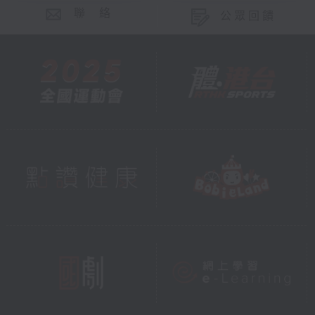
聯 絡
公眾回饋