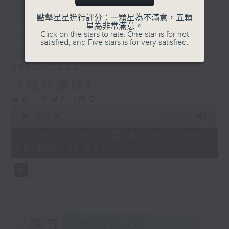
點擊星星進行評分：一顆星為不滿意，五顆
星為非常滿意。
最新
LATEST
Click on the stars to rate: One star is for not
satisfied, and Five stars is for very satisfied.
08/08/2026
《貼地風塵》
嘉賓：鮑國鴻 (編者)
0
seconds
00:00
24:24
of
24
08/08/2026 - 足本 Full (HKT
minutes,
20:30 - 21:00)
24
seconds
預告
UPCOMING