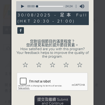
0
seconds
00:00
24:24
of
24
30/08/2025 - 足本 Full
minutes,
開卷樂
電台直播
(HKT 20:30 - 21:00)
24
seconds
PODCASTS
聯絡
所有集數
您對這個節目的滿意程度？
您的意見有助於提升節目質素。
您喜歡這個節目嗎?
How satisfied are you with this program?
Your feedback helps to improve the quality of
the program.
簡介
GIST
☆
☆
☆
☆
☆
主持人：鄭政恆
開拓文字新國度，帶來閱讀新感覺。與你一起走
進文字世界，分享閱讀的樂趣。
提交及繼續 Submit
#香港電台文教組
and Continue