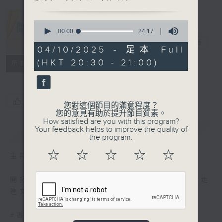
0
seconds
00:00
24:17
of
開卷樂
電台直播
24
04/10/2025 - 足本 Full
minutes,
(HKT 20:30 - 21:00)
PODCASTS
聯絡
17
所有集數
seconds
您喜歡這個節目嗎?
您對這個節目的滿意程度？
您的意見有助於提升節目質素。
How satisfied are you with this program?
簡介
Your feedback helps to improve the quality of
GIST
the program.
☆
☆
☆
☆
☆
主持人：鄭政恆
開拓文字新國度，帶來閱讀新感覺。與你一起走
進文字世界，分享閱讀的樂趣。
#香港電台文教組