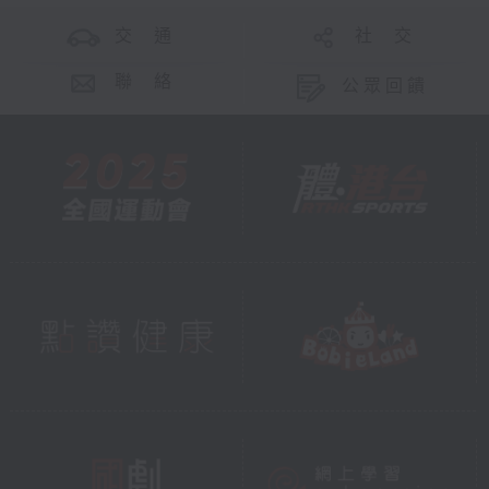
交 通
社 交
聯 絡
公眾回饋