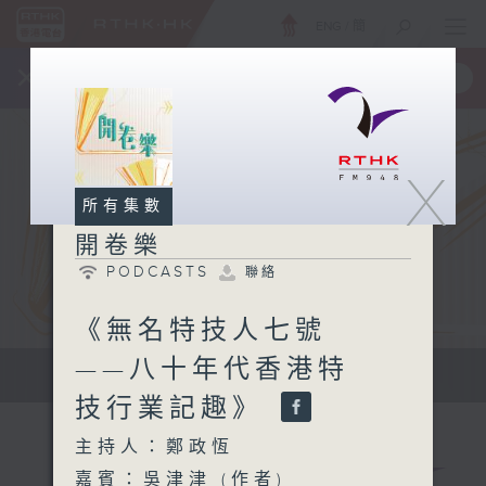
ENG
/
簡
×
全新 RTHK On The Go
取得
一手掌握 RTHK 電台、電視節目
X
所有集數
開卷樂
PODCASTS
聯絡
《無名特技人七號
——八十年代香港特
開拓文字新國度 帶來閱讀新感覺
技行業記趣》
主持人：鄭政恆
嘉賓：吳津津 (作者)