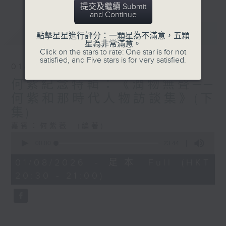
提交及繼續 Submit
and Continue
最新
LATEST
點擊星星進行評分：一顆星為不滿意，五顆
星為非常滿意。
Click on the stars to rate: One star is for not
satisfied, and Five stars is for very satisfied.
01/08/2026
何紫紀念特輯：《潤物無聲──
何紫和那時代人物訪談集》(下
集)
嘉賓：何紫薇 (編著)
0
seconds
00:00
23:44
of
23
01/08/2026 - 足本 Full (HKT
minutes,
20:30 - 21:00)
44
seconds