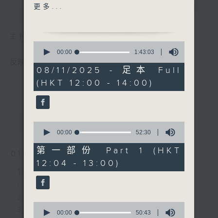
3. ⁠宇宙煙火- 黎展峯
更多...
簡介
GIST
4. ⁠善良之歌- Pandora
5. ⁠想和你-周殷廷
主持人：黃天頤
6. ⁠滑到入心- Honey
0
Punch
seconds
00:00
1:43:03
of
7. ⁠實現情緒自由- 黃明德
反映本港樂壇，歷史最悠久的中文歌曲排行榜。
1
08/11/2025 - 足本 Full
8. ⁠下世愛你- 洪嘉豪
hour,
(HKT 12:00 - 14:00)
43
9. ⁠未來的歌- moon tang
minutes,
10. ⁠梗頸四- 黃淑蔓
3
seconds
11. ⁠今夜無人入睡- 陳樂頤
feat. 吳林峰
最新
LATEST
0
12. ⁠泡泡我!- IdG
seconds
00:00
52:30
of
Bubbles
52
第一部份 Part 1 (HKT
01/08/2026
13. ⁠小痕跡(國)- Robynn
minutes,
12:04 - 13:00)
30
Yip
1/8/2026-7/8/2026
seconds
14. ⁠我們的完結篇- 范明熙
1. 玻璃 - Gareth. T
15. ⁠從你我成為我們- 趙浚承
2. 藍染 - Amy Lo
16. ⁠Friendship Only- 湯
0
3. 旋轉木馬 - 黃淑蔓、米爺
君耀
seconds
00:00
50:43