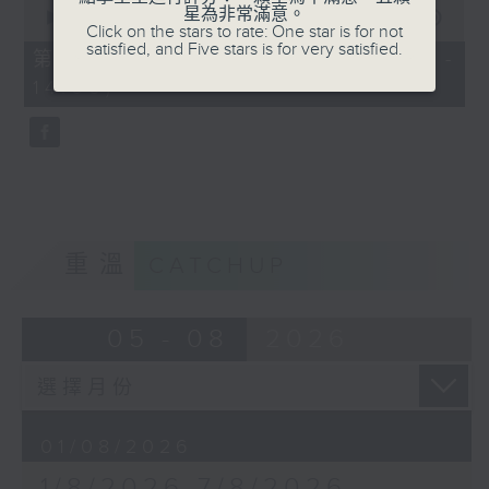
0
星為非常滿意。
seconds
00:00
50:50
Click on the stars to rate: One star is for not
of
satisfied, and Five stars is for very satisfied.
50
第二部份 Part 2 (HKT 13:04 -
minutes,
14:00)
50
seconds
重溫
CATCHUP
05 - 08
2026
01/08/2026
1/8/2026-7/8/2026