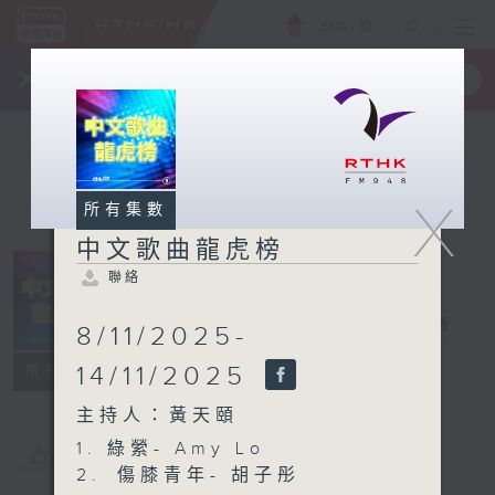
ENG
/
簡
×
全新 RTHK On The Go
取得
一手掌握 RTHK 電台、電視節目
X
所有集數
中文歌曲龍虎榜
聯絡
中文歌曲龍虎榜
電台直播
8/11/2025-
聯絡
14/11/2025
所有集數
主持人：黃天頤
1. 綠縈- Amy Lo
您喜歡這個節目嗎?
2. ⁠傷膝青年- 胡子彤