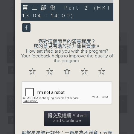
of
4. 小狼 - 林暐竣
17. ⁠點就點- CotaBoii
50
第二部份 Part 2 (HKT
5. 一生會講幾多次再見 - IDG Bubbles
18. ⁠蝦餃- 曾傲棐
minutes,
13:04 - 14:00)
43
6. 你快樂嗎 - 李幸倪
19. ⁠不愛無壞- 陳柏宇
更多...
seconds
7. 二樓後續 - Nowhere Boys
20. ⁠時辰未到- 周柏豪
8. 鬧劇重演 - 黎展峯
0
9. 一筆滿意 - 洪嘉豪
seconds
00:00
1:44:11
您對這個節目的滿意程度？
of
10. La Vida - VIVA
您的意見有助於提升節目質素。
1
01/08/2026 - 足本 Full (HKT
How satisfied are you with this program?
11. 黑蛇傳 - 李駿傑
hour,
Your feedback helps to improve the quality of
12:00 - 14:00)
44
12. 你所打的號碼暫時未能接通 - 曾比特
the program.
minutes,
13. 單眼皮愛大眼睛 - 周吉佩
11
☆
☆
☆
☆
☆
seconds
14. 顧客永遠是對的 - CY陳宗澤
15. 有情人終成惡者 - 馬天佑
0
16. 下個身份 - Jelly Wong
seconds
00:00
53:30
of
17. 大團圓結局 - sica
53
第一部份 Part 1 (HKT 12:04 -
18. If sunday never comes - 陳明憙
minutes,
13:00)
30
19. 我想和你虚度光陰 - 雲浩影
seconds
提交及繼續 Submit
20. 同往 - Mirror
and Continue
點擊星星進行評分：一顆星為不滿意，五顆