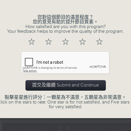
Volume
8. If sunday never comes - 陳明憙
9. 同往 - MIRROR
您對這個節目的滿意程度？
您的意見有助於提升節目質素。
10. 單眼皮愛大眼睛 - 周吉佩
How satisfied are you with this program?
Your feedback helps to improve the quality of the program.
11. 有情人終成惡者 - 馬天佑
12. 我已經準備好了 - Nat Chan
☆
☆
☆
☆
☆
13. 完全真空 - 陳凱琪
14. 顧客永遠是對的 - CY陳宗澤
15. 人間缺憾美 - 馮允謙
16. 一億歲後- 洪助昇
17. 殘忍告別式 - 連詩雅
提交及繼續 Submit and Continue
18. 就在出口轉右へ - Kendy Suen
點擊星星進行評分：一顆星為不滿意，五顆星為非常滿意。
19. Romantoxic - 張與辰
lick on the stars to rate: One star is for not satisfied, and Five stars 
20. Syndicate - JFYT
for very satisfied.
0
seconds
00:00
of
1
08/08/2026 - 足本 Full (HKT 12:00 
hour,