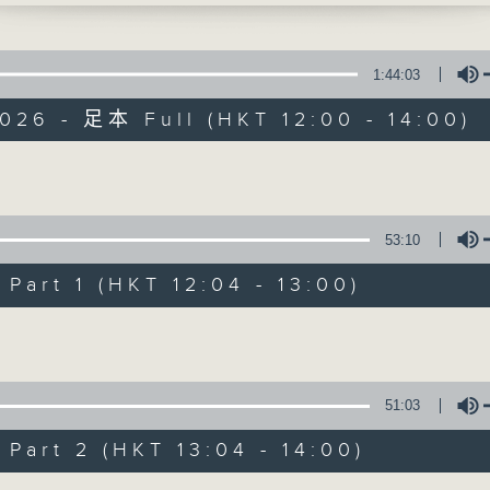
愛我的人- 林奕匡
反映本港樂壇，歷史最悠久的中文歌曲排行榜。
比不上他 - 周吉佩
的光(國) - 谷婭溦
1:44:03
樣 - 康堤
026 - 足本 Full (HKT 12:00 - 14:00)
 - 陳松伶
- 炎明熹
h I could say sorry - Andy is Typing
Volume
ittle Tinker Bell - 關智斌
08/08/2026
過了一個年頭，不如放下一個念頭 - 陳葦璇
53:10
從何說起 - 楊千嬅
8/8/2026-14/8/2026
我們都會飛 - 陳曉東
art 1 (HKT 12:04 - 13:00)
1. 小狼 - 林暐竣
劇痛會暫停 - Jacky 范卓賢
Volume
林飛船 - 馮允謙
2. 鬧劇重演 - 黎展峯
旅 - Rowdy Roadie
3. 黑蛇傳 - 李駿傑
磨鉸叉燒包 - 林暐竣
4. 一筆滿意 - 洪嘉豪
51:03
5. 大團圓結局 - sica
art 2 (HKT 13:04 - 14:00)
6. 我想和你虚度光陰 - 雲浩影
7. 你所打的號碼暫時未能接通 - 曾比特