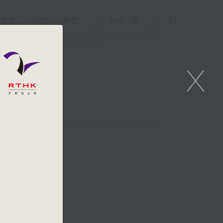
重溫
APPS
我們
ENG
/
簡
X