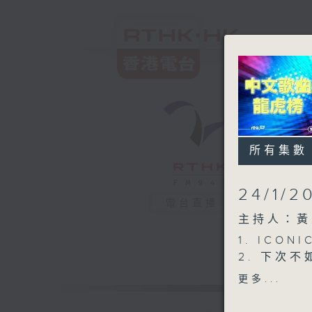
所有集數
24/1/2
電台直播
主持人：黃
1. ICO
2. 下次不
3. 超級市
更多...
4. 冬季限
5. 你快樂