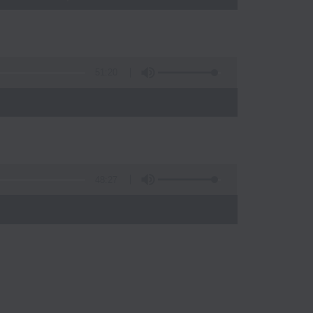
51:20
48:27
)