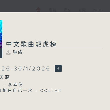
電視
電台
新聞
WEB+
中文歌曲龍虎榜
聯絡
中文歌曲龍虎榜
聯絡
所有集數
026-30/1/2026
天頤
NIC - 李幸倪
您喜歡這個節目嗎?
如相信自己一次 - COLLAR
場關門前 - 黃健怡
定 - 林家謙
主持人：黃天頤
就好 - 洪助昇