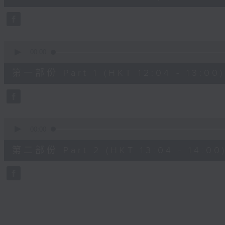
39
minutes,
37
seconds
Volume
90%
0
seconds
00:00
of
51
第一部份 Part 1 (HKT 12:04 - 13:00)
minutes,
20
seconds
Volume
90%
0
seconds
00:00
of
48
第二部份 Part 2 (HKT 13:04 - 14:00
minutes,
27
seconds
Volume
90%