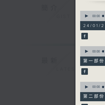
6. 那些不
簡介
7. 為何我
0
8. 等出場
GIST
seconds
00:00
of
9. 新人一
1
24/01/2
10. 松伶
hour,
44
11. 風旅 
minutes,
12. I wis
3
seconds
13. My L
90%
0
14. 又
seconds
00:00
15. 不知
of
最新
53
16. 今天
第一部份 P
minutes,
17. 明日
10
LATEST
seconds
18. 齊柏
90%
19. 荒蕪之
20. 情尋
0
seconds
00:00
of
51
第二部份 P
minutes,
3