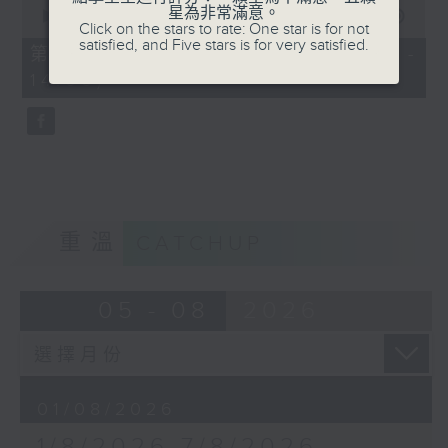
0
星為非常滿意。
seconds
00:00
50:50
Click on the stars to rate: One star is for not
of
satisfied, and Five stars is for very satisfied.
50
第二部份 Part 2 (HKT 13:04 -
minutes,
14:00)
50
seconds
重溫
CATCHUP
05 - 08
2026
01/08/2026
1/8/2026-7/8/2026