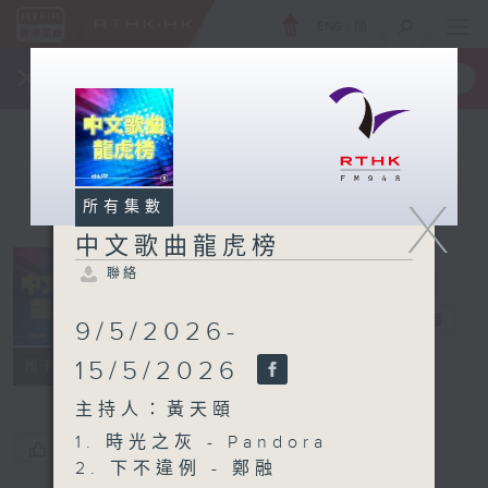
ENG
/
簡
×
全新 RTHK On The Go
取得
一手掌握 RTHK 電台、電視節目
X
所有集數
中文歌曲龍虎榜
聯絡
中文歌曲龍虎榜
電台直播
9/5/2026-
聯絡
15/5/2026
所有集數
主持人：黃天頤
1. 時光之灰 - Pandora
您喜歡這個節目嗎?
2. 下不違例 - 鄭融