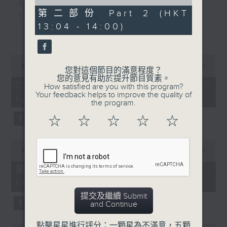
of
4. 小狼 - 林暐竣
16. 可以不可以 - Gordon
0
第二部份 Part 2 (HKT
5. 一生會講幾多次再見 - IDG Bubbles
Flanders ft. 張天賦
seconds
13:04 - 14:00)
6. 你快樂嗎 - 李幸倪
17. 雪愛 - 雲浩影
更多...
7. 二樓後續 - Nowhere Boys
18. 不是那種勵志歌 - 葉巧
8. 鬧劇重演 - 黎展峯
琳
0
9. 一筆滿意 - 洪嘉豪
seconds
00:00
1:44:11
19. 心中有一千個鐘- 關立
您對這個節目的滿意程度？
of
10. La Vida - VIVA
您的意見有助於提升節目質素。
20. 保存到典藏區 - 鍾蔚彤
1
01/08/2026 - 足本 Full (HKT
How satisfied are you with this program?
11. 黑蛇傳 - 李駿傑
hour,
Your feedback helps to improve the quality of
12:00 - 14:00)
44
12. 你所打的號碼暫時未能接通 - 曾比特
the program.
minutes,
13. 單眼皮愛大眼睛 - 周吉佩
11
☆
☆
☆
☆
☆
seconds
14. 顧客永遠是對的 - CY陳宗澤
15. 有情人終成惡者 - 馬天佑
0
16. 下個身份 - Jelly Wong
seconds
00:00
53:30
of
17. 大團圓結局 - sica
53
第一部份 Part 1 (HKT 12:04 -
18. If sunday never comes - 陳明憙
minutes,
13:00)
30
19. 我想和你虚度光陰 - 雲浩影
seconds
提交及繼續 Submit
20. 同往 - Mirror
and Continue
點擊星星進行評分：一顆星為不滿意，五顆