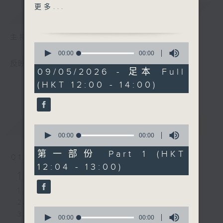
3. 哎喲 - 林暐竣
更多...
簡介
GIST
4. 穿波鞋的惡魔- 洪嘉豪
5. CHANGE - 曾比特
主持人：黃天頤
6. 當我們不再說晚安 - 晚安
0
莉莉
seconds
00:00
00:00
of
7. The Red Button - 林智
反映本港樂壇，歷史最悠久的中文歌曲排行榜。
0
09/05/2026 - 足本 Full
樂
seconds
(HKT 12:00 - 14:00)
8. 致我們消失的超能力 - 陳
曉東
9. Break Me Down - 馮允
謙
最新
LATEST
0
10. 春季再遇 - IdG
seconds
00:00
00:00
of
Bubbles
0
第一部份 Part 1 (HKT
01/08/2026
11. 太陽之子 - 周杰倫
seconds
12:04 - 13:00)
12. 深宵便利愛 - sica
1/8/2026-7/8/2026
13. Baby Savage - VIVA
1. 玻璃 - Gareth. T
14. 未firm - 鄭芷淇
2. 藍染 - Amy Lo
15. 我很小朋友- Gareth.
0
3. 旋轉木馬 - 黃淑蔓、米爺
T
seconds
00:00
00:00