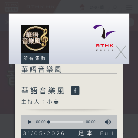
ENG
/
簡
×
全新 RTHK On The Go
取得
一手掌握 RTHK 電台、電視節目
X
所有集數
華語音樂風
華語音樂風
主持人：小姜
0
seconds
00:00
00:00
of
0
31/05/2026 - 足本 Full
seconds