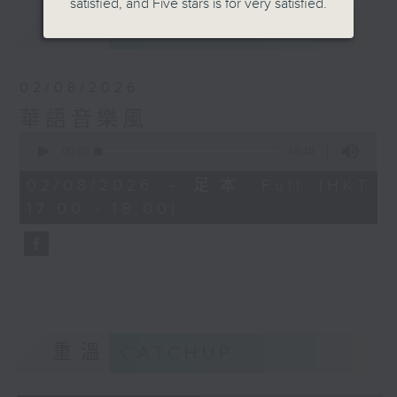
satisfied, and Five stars is for very satisfied.
最新
LATEST
02/08/2026
華語音樂風
0
seconds
00:00
49:40
of
49
02/08/2026 - 足本 Full (HKT
minutes,
17:00 - 18:00)
40
seconds
重溫
CATCHUP