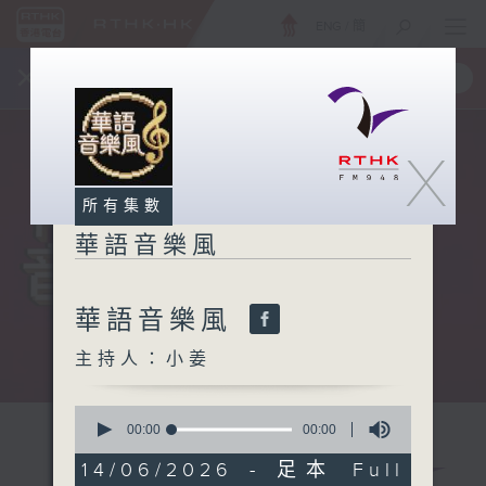
ENG
/
簡
×
全新 RTHK On The Go
取得
一手掌握 RTHK 電台、電視節目
X
所有集數
華語音樂風
華語音樂風
主持人：小姜
0
seconds
00:00
00:00
of
0
14/06/2026 - 足本 Full
seconds