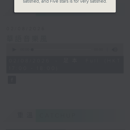
satisfied, and Five stars is for very satisfied.
最新
LATEST
02/08/2026
華語音樂風
0
seconds
00:00
00:00
of
0
02/08/2026 - 足本 Full (HKT
seconds
17:00 - 18:00)
重溫
CATCHUP