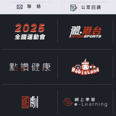
聯 絡
公眾回饋