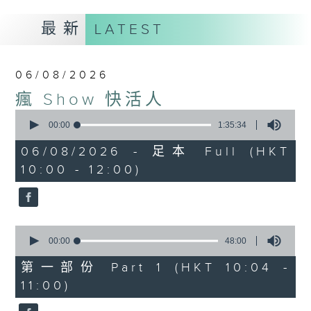
最新
LATEST
06/08/2026
瘋 Show 快活人
0
seconds
00:00
1:35:34
of
1
06/08/2026 - 足本 Full (HKT
hour,
10:00 - 12:00)
35
minutes,
34
seconds
0
seconds
00:00
48:00
of
48
第一部份 Part 1 (HKT 10:04 -
minutes,
11:00)
0
seconds