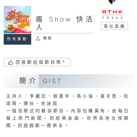
瘋 Show 快活
人
電台直播
聯絡
所有集數
您喜歡這個節目嗎?
簡介
GIST
主持人：李麗蕊、敖嘉年、馬小強、黃天恩、阮
頌陽、爆谷、余詠茵
一個消閒式的雜誌節目，內容包羅萬有，由每日
報上熱門新聞，到經典金曲，世界各地古怪趣
聞，到遊戲都一應俱全。