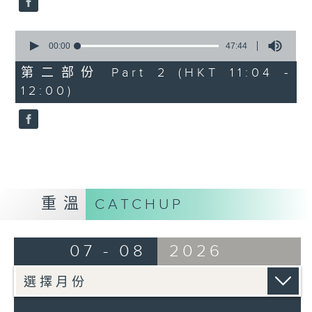
0
seconds
00:00
47:44
of
47
第二部份 Part 2 (HKT 11:04 -
minutes,
12:00)
44
seconds
重溫
CATCHUP
07 - 08
2026