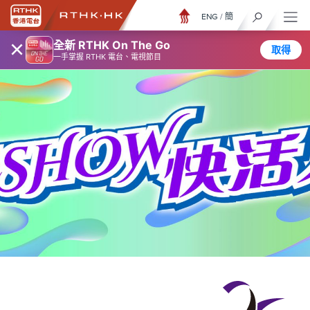
ENG
/
簡
×
全新 RTHK On The Go
取得
一手掌握 RTHK 電台、電視節目