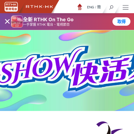
ENG
/
簡
×
全新 RTHK On The Go
取得
一手掌握 RTHK 電台、電視節目