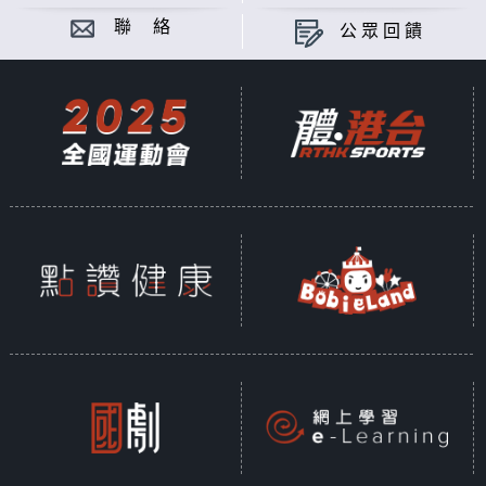
聯 絡
公眾回饋