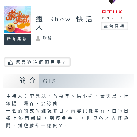
瘋 Show 快活
人
電台直播
聯絡
所有集數
您喜歡這個節目嗎?
簡介
GIST
主持人：李麗蕊、敖嘉年、馬小強、黃天恩、阮
頌陽、爆谷、余詠茵
一個消閒式的雜誌節目，內容包羅萬有，由每日
報上熱門新聞，到經典金曲，世界各地古怪趣
聞，到遊戲都一應俱全。