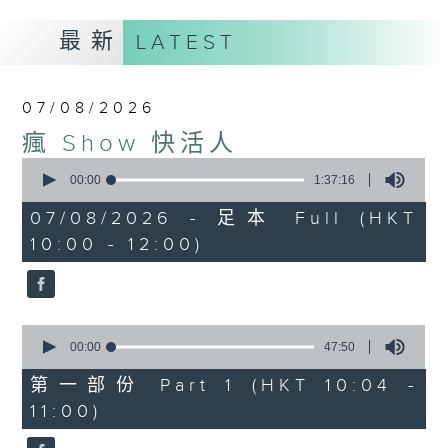
最新
LATEST
07/08/2026
瘋 Show 快活人
0
seconds
00:00
1:37:16
of
1
07/08/2026 - 足本 Full (HKT
hour,
10:00 - 12:00)
37
minutes,
16
seconds
0
seconds
00:00
47:50
of
47
第一部份 Part 1 (HKT 10:04 -
minutes,
11:00)
50
seconds