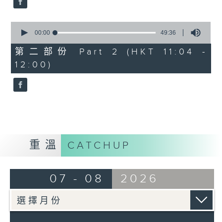
0
seconds
00:00
49:36
of
49
第二部份 Part 2 (HKT 11:04 -
minutes,
12:00)
36
seconds
重溫
CATCHUP
07 - 08
2026