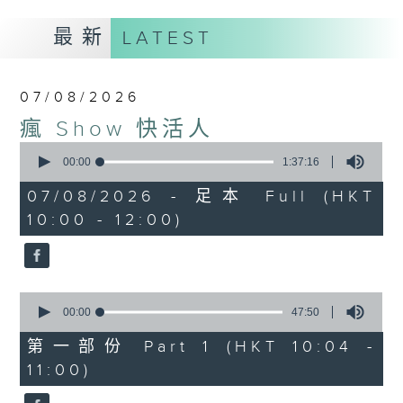
最新
LATEST
07/08/2026
瘋 Show 快活人
0
seconds
00:00
1:37:16
of
1
07/08/2026 - 足本 Full (HKT
hour,
10:00 - 12:00)
37
minutes,
16
seconds
0
seconds
00:00
47:50
of
47
第一部份 Part 1 (HKT 10:04 -
minutes,
11:00)
50
seconds