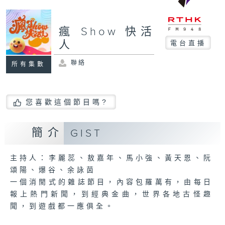
瘋 Show 快活
人
電台直播
聯絡
所有集數
您喜歡這個節目嗎?
簡介
GIST
主持人：李麗蕊、敖嘉年、馬小強、黃天恩、阮
頌陽、爆谷、余詠茵
一個消閒式的雜誌節目，內容包羅萬有，由每日
報上熱門新聞，到經典金曲，世界各地古怪趣
聞，到遊戲都一應俱全。