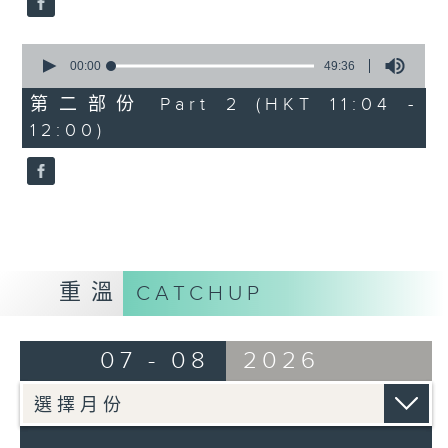
0
seconds
00:00
49:36
of
49
第二部份 Part 2 (HKT 11:04 -
minutes,
12:00)
36
seconds
重溫
CATCHUP
07 - 08
2026