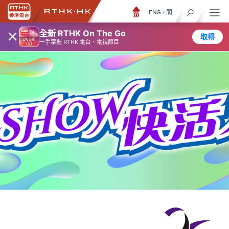
ENG
/
簡
×
全新 RTHK On The Go
取得
一手掌握 RTHK 電台、電視節目