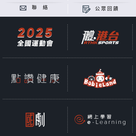
聯 絡
公眾回饋