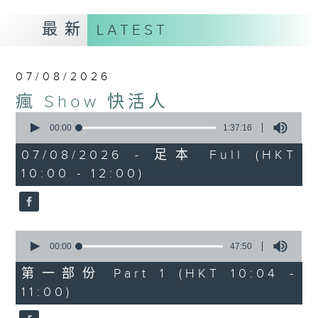
最新
LATEST
07/08/2026
瘋 Show 快活人
0
seconds
00:00
1:37:16
of
1
07/08/2026 - 足本 Full (HKT
hour,
10:00 - 12:00)
37
minutes,
16
seconds
0
seconds
00:00
47:50
of
47
第一部份 Part 1 (HKT 10:04 -
minutes,
11:00)
50
seconds