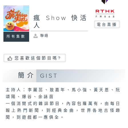
瘋 Show 快活
人
電台直播
聯絡
所有集數
您喜歡這個節目嗎?
簡介
GIST
主持人：李麗蕊、敖嘉年、馬小強、黃天恩、阮
頌陽、爆谷、余詠茵
一個消閒式的雜誌節目，內容包羅萬有，由每日
報上熱門新聞，到經典金曲，世界各地古怪趣
聞，到遊戲都一應俱全。