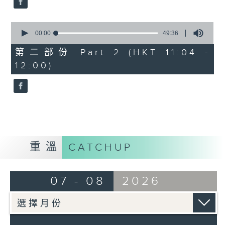
0
seconds
00:00
49:36
of
49
第二部份 Part 2 (HKT 11:04 -
minutes,
12:00)
36
seconds
重溫
CATCHUP
07 - 08
2026