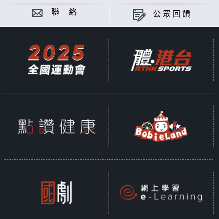
聯 絡
公眾回饋