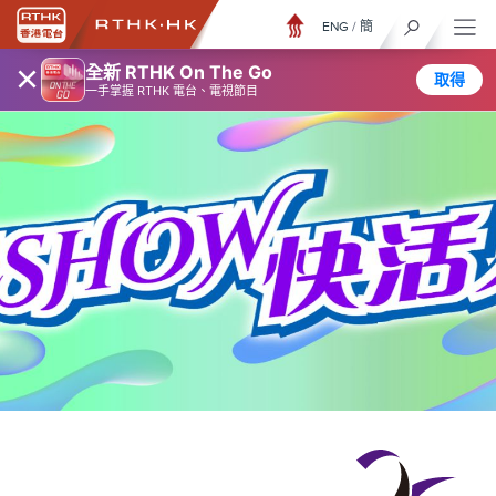
ENG
/
簡
×
全新 RTHK On The Go
取得
一手掌握 RTHK 電台、電視節目