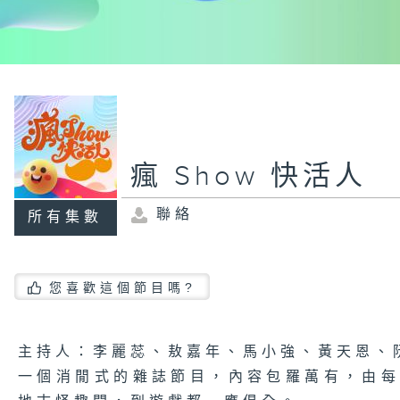
瘋 Show 快活人
聯絡
所有集數
您喜歡這個節目嗎?
主持人：李麗蕊、敖嘉年、馬小強、黃天恩、
一個消閒式的雜誌節目，內容包羅萬有，由