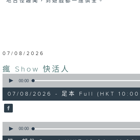
地古怪趣聞，到遊戲都一應俱全。
07/08/2026
瘋 Show 快活人
0
seconds
00:00
of
1
07/08/2026 - 足本 Full (HKT 10:00 
hour,
37
minutes,
16
seconds
Volume
90%
0
seconds
00:00
of
47