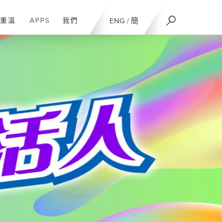
重溫
APPS
我們
ENG
/
簡