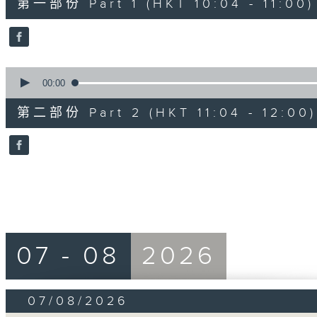
第一部份 Part 1 (HKT 10:04 - 11:00)
minutes,
50
seconds
Volume
90%
0
seconds
00:00
of
49
第二部份 Part 2 (HKT 11:04 - 12:00)
minutes,
36
seconds
Volume
90%
07 - 08
2026
07/08/2026