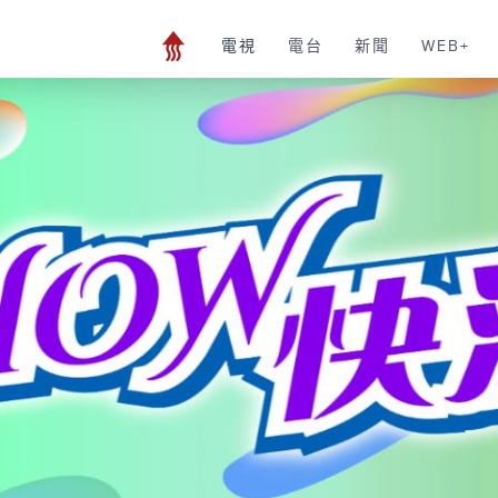
電視
電台
新聞
WEB+