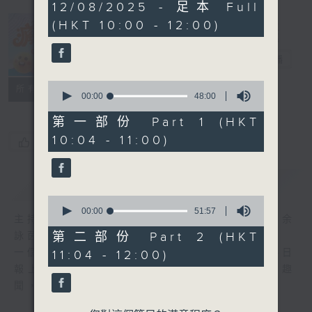
1
12/08/2025 - 足本 Full
hour,
(HKT 10:00 - 12:00)
39
minutes,
瘋 Show 快活
47
人
seconds
電台直播
0
聯絡
所有集數
seconds
00:00
48:00
of
48
第一部份 Part 1 (HKT
minutes,
10:04 - 11:00)
0
您喜歡這個節目嗎?
seconds
簡介
GIST
0
seconds
00:00
51:57
主持人：李麗蕊、阮德鏘、黃天恩 + 爆谷、余
of
51
第二部份 Part 2 (HKT
詠茵
minutes,
一個消閒式的雜誌節目，內容包羅萬有，由每日
11:04 - 12:00)
57
seconds
報上熱門新聞，到經典金曲，世界各地古怪趣
聞，到遊戲都一應俱全。