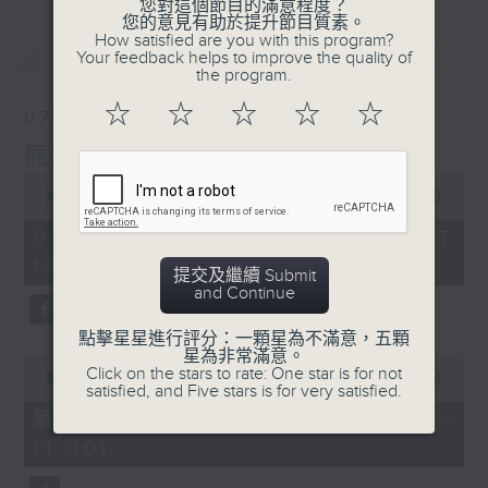
您對這個節目的滿意程度？
您的意見有助於提升節目質素。
How satisfied are you with this program?
最新
LATEST
Your feedback helps to improve the quality of
the program.
☆
☆
☆
☆
☆
07/08/2026
瘋 Show 快活人
0
seconds
00:00
1:37:16
of
1
07/08/2026 - 足本 Full (HKT
hour,
10:00 - 12:00)
37
提交及繼續 Submit
minutes,
and Continue
16
seconds
點擊星星進行評分：一顆星為不滿意，五顆
星為非常滿意。
0
Click on the stars to rate: One star is for not
seconds
00:00
47:50
satisfied, and Five stars is for very satisfied.
of
47
第一部份 Part 1 (HKT 10:04 -
minutes,
11:00)
50
seconds