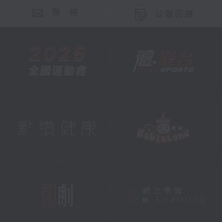
聯 絡
公眾回饋