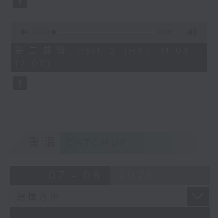
0
seconds
00:00
49:36
of
49
第二部份 Part 2 (HKT 11:04 -
minutes,
12:00)
36
seconds
重溫
CATCHUP
07 - 08
2026