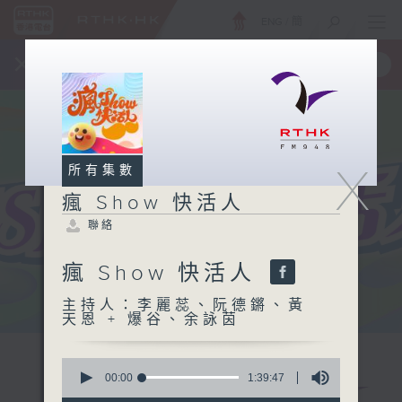
ENG
/
簡
×
全新 RTHK On The Go
取得
一手掌握 RTHK 電台、電視節目
X
所有集數
瘋 Show 快活人
聯絡
瘋 Show 快活人
主持人：李麗蕊、阮德鏘、黃
天恩 + 爆谷、余詠茵
0
seconds
00:00
1:39:47
of