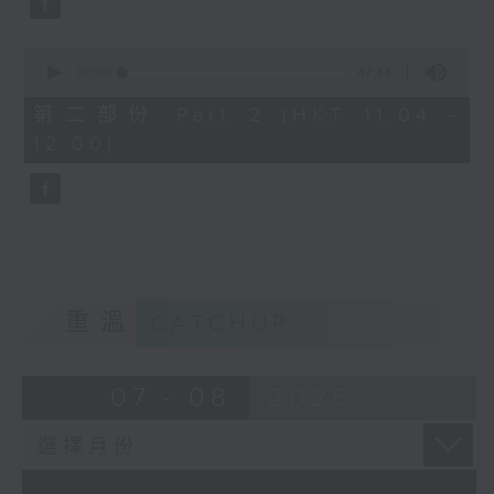
0
seconds
00:00
47:44
of
47
第二部份 Part 2 (HKT 11:04 -
minutes,
12:00)
44
seconds
重溫
CATCHUP
07 - 08
2026