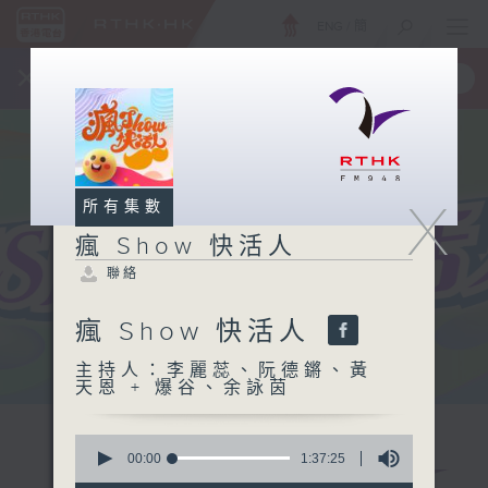
ENG
/
簡
×
全新 RTHK On The Go
取得
一手掌握 RTHK 電台、電視節目
X
所有集數
瘋 Show 快活人
聯絡
瘋 Show 快活人
主持人：李麗蕊、阮德鏘、黃
天恩 + 爆谷、余詠茵
0
seconds
00:00
1:37:25
of