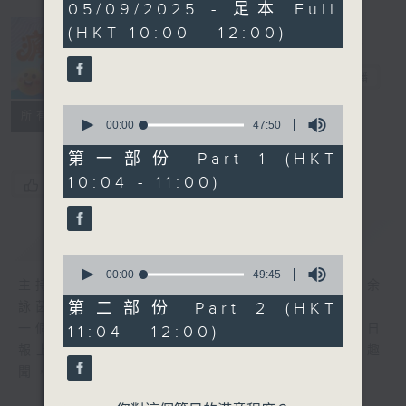
1
05/09/2025 - 足本 Full
hour,
(HKT 10:00 - 12:00)
37
minutes,
瘋 Show 快活
25
人
seconds
電台直播
0
聯絡
所有集數
seconds
00:00
47:50
of
47
第一部份 Part 1 (HKT
minutes,
10:04 - 11:00)
50
您喜歡這個節目嗎?
seconds
簡介
GIST
0
seconds
00:00
49:45
主持人：李麗蕊、阮德鏘、黃天恩 + 爆谷、余
of
49
第二部份 Part 2 (HKT
詠茵
minutes,
一個消閒式的雜誌節目，內容包羅萬有，由每日
11:04 - 12:00)
45
seconds
報上熱門新聞，到經典金曲，世界各地古怪趣
聞，到遊戲都一應俱全。