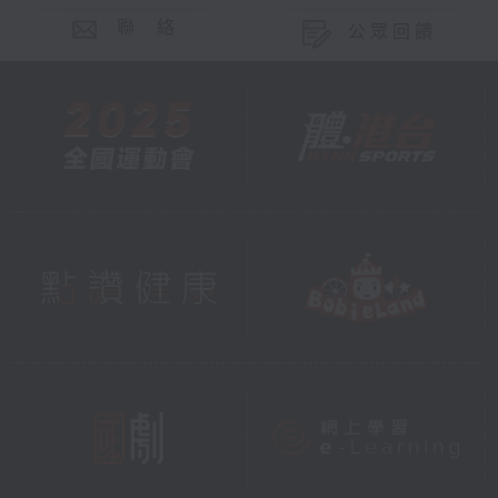
聯 絡
公眾回饋