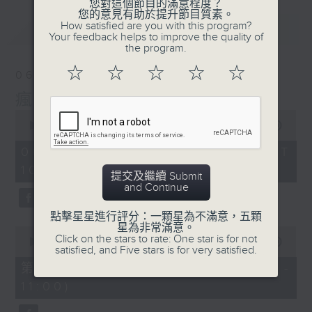
您對這個節目的滿意程度？
您的意見有助於提升節目質素。
How satisfied are you with this program?
最新
LATEST
Your feedback helps to improve the quality of
the program.
☆
☆
☆
☆
☆
06/08/2026
瘋 Show 快活人
0
seconds
00:00
1:35:34
of
1
06/08/2026 - 足本 Full (HKT
hour,
10:00 - 12:00)
35
提交及繼續 Submit
minutes,
and Continue
34
seconds
點擊星星進行評分：一顆星為不滿意，五顆
星為非常滿意。
0
Click on the stars to rate: One star is for not
seconds
00:00
48:00
satisfied, and Five stars is for very satisfied.
of
48
第一部份 Part 1 (HKT 10:04 -
minutes,
11:00)
0
seconds