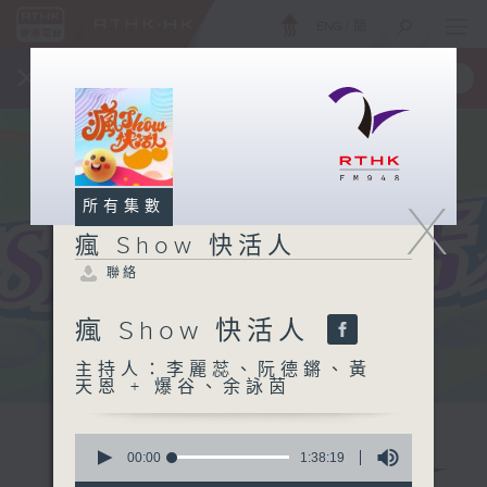
ENG
/
簡
×
全新 RTHK On The Go
取得
一手掌握 RTHK 電台、電視節目
X
所有集數
瘋 Show 快活人
聯絡
瘋 Show 快活人
主持人：李麗蕊、阮德鏘、黃
天恩 + 爆谷、余詠茵
0
seconds
00:00
1:38:19
of