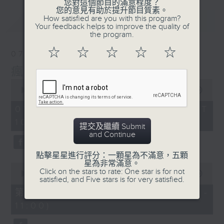
您對這個節目的滿意程度？
您的意見有助於提升節目質素。
How satisfied are you with this program?
最新
LATEST
Your feedback helps to improve the quality of
the program.
☆
☆
☆
☆
☆
07/08/2026
瘋 Show 快活人
0
seconds
00:00
1:37:16
of
1
07/08/2026 - 足本 Full (HKT
hour,
10:00 - 12:00)
37
提交及繼續 Submit
minutes,
and Continue
16
seconds
點擊星星進行評分：一顆星為不滿意，五顆
星為非常滿意。
0
Click on the stars to rate: One star is for not
seconds
00:00
47:50
satisfied, and Five stars is for very satisfied.
of
47
第一部份 Part 1 (HKT 10:04 -
minutes,
11:00)
50
seconds