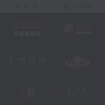
聯 絡
公眾回饋