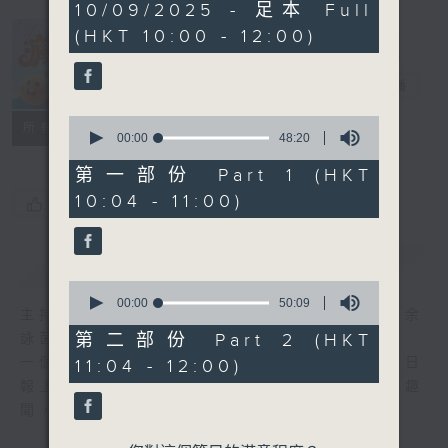
1
10/09/2025 - 足本 Full
hour,
(HKT 10:00 - 12:00)
38
minutes,
瘋 Show 快活
19
人
seconds
電台直播
0
聯絡
所有集數
seconds
00:00
48:20
of
48
第一部份 Part 1 (HKT
minutes,
10:04 - 11:00)
20
您喜歡這個節目嗎?
seconds
簡介
GIST
0
seconds
00:00
50:09
主持人：李麗蕊、阮德鏘、黃天恩 + 爆谷、余
of
50
第二部份 Part 2 (HKT
詠茵
minutes,
一個消閒式的雜誌節目，內容包羅萬有，由每日
11:04 - 12:00)
9
seconds
報上熱門新聞，到經典金曲，世界各地古怪趣
聞，到遊戲都一應俱全。