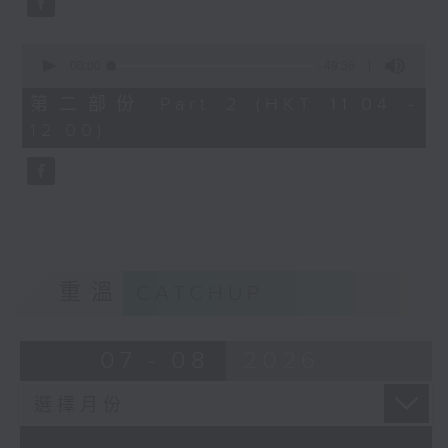
0
seconds
00:00
49:36
of
49
第二部份 Part 2 (HKT 11:04 -
minutes,
12:00)
36
seconds
重溫
CATCHUP
07 - 08
2026