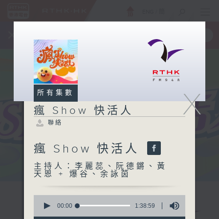
ENG
/
簡
×
全新 RTHK On The Go
取得
一手掌握 RTHK 電台、電視節目
X
所有集數
瘋 Show 快活人
聯絡
瘋 Show 快活人
主持人：李麗蕊、阮德鏘、黃
天恩 + 爆谷、余詠茵
0
seconds
00:00
1:38:59
of