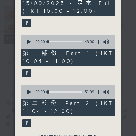
1
15/09/2025 - 足本 Full
hour,
(HKT 10:00 - 12:00)
38
minutes,
瘋 Show 快活
59
人
seconds
電台直播
0
聯絡
所有集數
seconds
00:00
48:00
of
48
第一部份 Part 1 (HKT
minutes,
10:04 - 11:00)
0
您喜歡這個節目嗎?
seconds
簡介
GIST
0
seconds
00:00
51:09
主持人：李麗蕊、阮德鏘、黃天恩 + 爆谷、余
of
51
第二部份 Part 2 (HKT
詠茵
minutes,
一個消閒式的雜誌節目，內容包羅萬有，由每日
11:04 - 12:00)
9
seconds
報上熱門新聞，到經典金曲，世界各地古怪趣
聞，到遊戲都一應俱全。