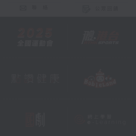
聯 絡
公眾回饋