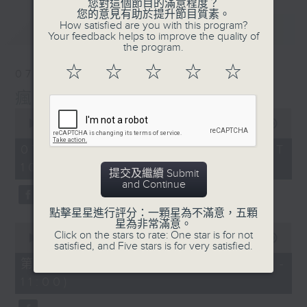
您對這個節目的滿意程度？
您的意見有助於提升節目質素。
How satisfied are you with this program?
最新
LATEST
Your feedback helps to improve the quality of
the program.
☆
☆
☆
☆
☆
07/08/2026
瘋 Show 快活人
0
seconds
00:00
1:37:16
of
1
07/08/2026 - 足本 Full (HKT
hour,
10:00 - 12:00)
37
提交及繼續 Submit
minutes,
and Continue
16
seconds
點擊星星進行評分：一顆星為不滿意，五顆
星為非常滿意。
0
Click on the stars to rate: One star is for not
seconds
00:00
47:50
satisfied, and Five stars is for very satisfied.
of
47
第一部份 Part 1 (HKT 10:04 -
minutes,
11:00)
50
seconds