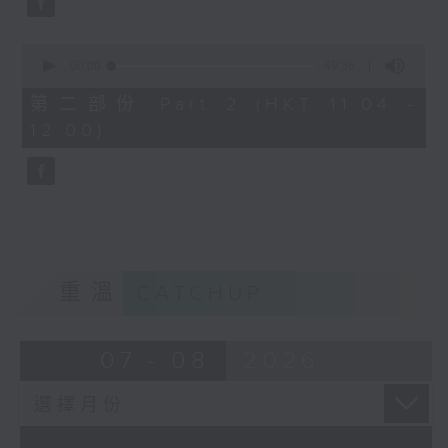
0
seconds
00:00
49:36
of
49
第二部份 Part 2 (HKT 11:04 -
minutes,
12:00)
36
seconds
重溫
CATCHUP
07 - 08
2026